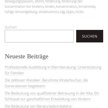
bewegungspausen
,
eltern
,
förderung
,
förderung der
konzentration bei kindern
,
kinder
,
konzentration
,
lernanreize
,
ruhige lernumgebung
,
strukturieren
,
tag
,
tipps
,
tricks
Suchen
SUCHEN
Neueste Beiträge
Professionelle Ausbildung in Elternberatung: Unterstützung
für Familien
Die zeitlosen Klassiker: Berühmte Kinderbücher, die
Generationen begeistern
Die Bedeutung von qualifizierter Betreuung in der Kita: Ein
Schlüssel zur ganzheitlichen Entwicklung von Kindern
Die Bedeutung von Beratungskompetenz: