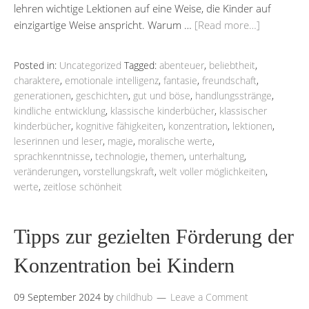
lehren wichtige Lektionen auf eine Weise, die Kinder auf
einzigartige Weise anspricht. Warum …
[Read more…]
Posted in:
Uncategorized
Tagged:
abenteuer
,
beliebtheit
,
charaktere
,
emotionale intelligenz
,
fantasie
,
freundschaft
,
generationen
,
geschichten
,
gut und böse
,
handlungsstränge
,
kindliche entwicklung
,
klassische kinderbücher
,
klassischer
kinderbücher
,
kognitive fähigkeiten
,
konzentration
,
lektionen
,
leserinnen und leser
,
magie
,
moralische werte
,
sprachkenntnisse
,
technologie
,
themen
,
unterhaltung
,
veränderungen
,
vorstellungskraft
,
welt voller möglichkeiten
,
werte
,
zeitlose schönheit
Tipps zur gezielten Förderung der
Konzentration bei Kindern
09 September 2024
by
childhub
Leave a Comment