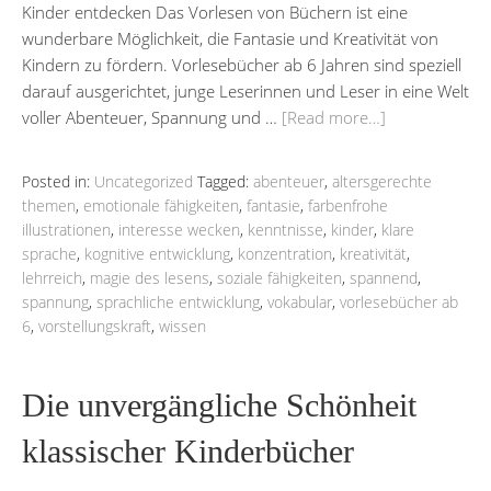
Kinder entdecken Das Vorlesen von Büchern ist eine
wunderbare Möglichkeit, die Fantasie und Kreativität von
Kindern zu fördern. Vorlesebücher ab 6 Jahren sind speziell
darauf ausgerichtet, junge Leserinnen und Leser in eine Welt
voller Abenteuer, Spannung und …
[Read more…]
Posted in:
Uncategorized
Tagged:
abenteuer
,
altersgerechte
themen
,
emotionale fähigkeiten
,
fantasie
,
farbenfrohe
illustrationen
,
interesse wecken
,
kenntnisse
,
kinder
,
klare
sprache
,
kognitive entwicklung
,
konzentration
,
kreativität
,
lehrreich
,
magie des lesens
,
soziale fähigkeiten
,
spannend
,
spannung
,
sprachliche entwicklung
,
vokabular
,
vorlesebücher ab
6
,
vorstellungskraft
,
wissen
Die unvergängliche Schönheit
klassischer Kinderbücher