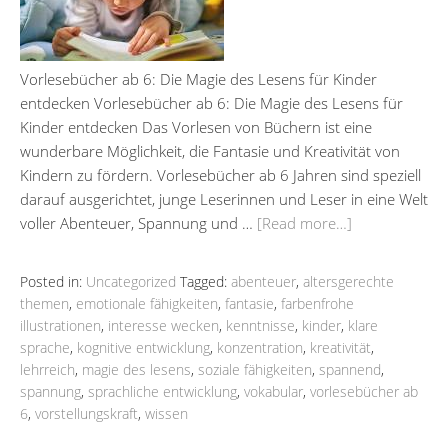
Vorlesebücher ab 6: Die Magie des Lesens für Kinder
entdecken Vorlesebücher ab 6: Die Magie des Lesens für
Kinder entdecken Das Vorlesen von Büchern ist eine
wunderbare Möglichkeit, die Fantasie und Kreativität von
Kindern zu fördern. Vorlesebücher ab 6 Jahren sind speziell
darauf ausgerichtet, junge Leserinnen und Leser in eine Welt
voller Abenteuer, Spannung und …
[Read more…]
Posted in:
Uncategorized
Tagged:
abenteuer
,
altersgerechte
themen
,
emotionale fähigkeiten
,
fantasie
,
farbenfrohe
illustrationen
,
interesse wecken
,
kenntnisse
,
kinder
,
klare
sprache
,
kognitive entwicklung
,
konzentration
,
kreativität
,
lehrreich
,
magie des lesens
,
soziale fähigkeiten
,
spannend
,
spannung
,
sprachliche entwicklung
,
vokabular
,
vorlesebücher ab
6
,
vorstellungskraft
,
wissen