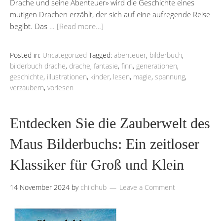
Drache und seine Abenteuer» wird die Geschichte eines
mutigen Drachen erzählt, der sich auf eine aufregende Reise
begibt. Das …
[Read more…]
Posted in:
Uncategorized
Tagged:
abenteuer
,
bilderbuch
,
bilderbuch drache
,
drache
,
fantasie
,
finn
,
generationen
,
geschichte
,
illustrationen
,
kinder
,
lesen
,
magie
,
spannung
,
verzaubern
,
vorlesen
Entdecken Sie die Zauberwelt des
Maus Bilderbuchs: Ein zeitloser
Klassiker für Groß und Klein
14 November 2024
by
childhub
Leave a Comment