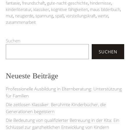
fantasie
,
freundschaft
,
gute-nacht-geschichte
,
hindernisse
,
kinderliteratur
,
klassiker
,
kognitive fähigkeiten
,
maus bilderbuch
,
mut
,
neugierde
,
spannung
,
spaß
,
vorstellungskraft
,
werte
,
zusammenarbeit
Suchen
SUCHEN
Neueste Beiträge
Professionelle Ausbildung in Elternberatung: Unterstützung
für Familien
Die zeitlosen Klassiker: Berühmte Kinderbücher, die
Generationen begeistern
Die Bedeutung von qualifizierter Betreuung in der Kita: Ein
Schlüssel zur ganzheitlichen Entwicklung von Kindern