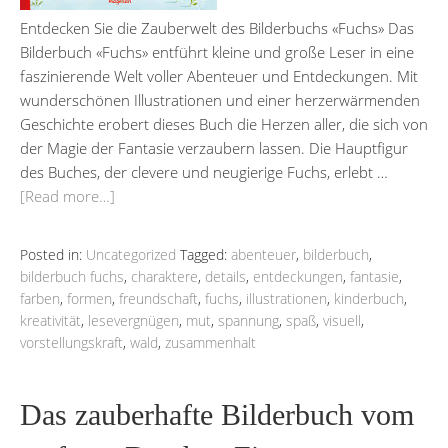
Entdecken Sie die Zauberwelt des Bilderbuchs «Fuchs» Das
Bilderbuch «Fuchs» entführt kleine und große Leser in eine
faszinierende Welt voller Abenteuer und Entdeckungen. Mit
wunderschönen Illustrationen und einer herzerwärmenden
Geschichte erobert dieses Buch die Herzen aller, die sich von
der Magie der Fantasie verzaubern lassen. Die Hauptfigur
des Buches, der clevere und neugierige Fuchs, erlebt …
[Read more…]
Posted in:
Uncategorized
Tagged:
abenteuer
,
bilderbuch
,
bilderbuch fuchs
,
charaktere
,
details
,
entdeckungen
,
fantasie
,
farben
,
formen
,
freundschaft
,
fuchs
,
illustrationen
,
kinderbuch
,
kreativität
,
lesevergnügen
,
mut
,
spannung
,
spaß
,
visuell
,
vorstellungskraft
,
wald
,
zusammenhalt
Das zauberhafte Bilderbuch vom