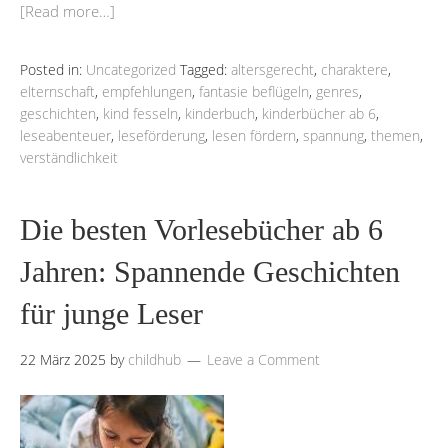
[Read more…]
Posted in:
Uncategorized
Tagged:
altersgerecht
,
charaktere
,
elternschaft
,
empfehlungen
,
fantasie beflügeln
,
genres
,
geschichten
,
kind fesseln
,
kinderbuch
,
kinderbücher ab 6
,
leseabenteuer
,
leseförderung
,
lesen fördern
,
spannung
,
themen
,
verständlichkeit
Die besten Vorlesebücher ab 6
Jahren: Spannende Geschichten
für junge Leser
22 März 2025
by
childhub
Leave a Comment