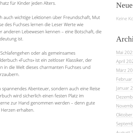
atz für Kinder jeden Alters.
Neue
h auch wichtige Lektionen über Freundschaft, Mut
Keine K
e des Fuchses lernen die Leser Werte wie
er anderen Lebewesen kennen – eine Botschaft, die
Arch
deutung ist.
Mai 202
 Schlafengehen oder als gemeinsames
rbuch «Fuchs» ist ein zeitloser Klassiker, der
April 20
in in die Welt dieses charmanten Fuchses und
März 2
erzaubern.
Februar
Januar 
ein spannendes Abenteuer, sondern auch eine Reise
rbuch wird sicherlich einen festen Platz im
Dezemb
 gerne zur Hand genommen werden – denn gute
Novemb
m Herzen erhalten.
Oktober
Septemb
August 