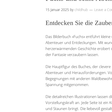
15 Januar 2025
by
childhub
Leave a C
Entdecken Sie die Zaube
Das Bilderbuch «Fuchs» entführt kleine 
Abenteuer und Entdeckungen. Mit wund
herzerwärmenden Geschichte erobert die
der Fantasie verzaubern lassen.
Die Hauptfigur des Buches, der clevere 
Abenteuer und Herausforderungen. Von
Begegnungen mit anderen Waldbewohner
Spannung mitgenommen.
Die detailreichen Illustrationen lassen
Vorstellungskraft an. Jede Seite ist ei
und Staunen bringt. Die liebevoll gest