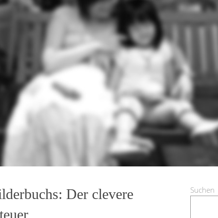
Suchen
lderbuchs: Der clevere
teuer