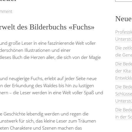
omment
Neues
rwelt des Bilderbuchs «Fuchs»
Professi
Unterstü
und große Leser in eine faszinierende Welt voller
Die zeit
erschönen Illustrationen und einer
die Gene
ses Buch die Herzen aller, die sich von der Magie
Die Bede
der Kita
Entwick
und neugierige Fuchs, erlebt auf jeder Seite neue
 der Erkundung des Waldes bis hin zu lustigen
Die Bed
n – die Leser werden in eine Welt voller Spaß und
Schlüsse
Unterst
Die Bede
 die Geschichte lebendig werden und regen die
in der S
n Kunstwerk für sich, das kleine Leser zum Träumen
alteten Charaktere und Szenen machen das