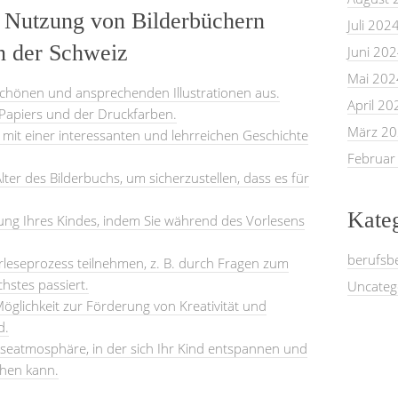
 Nutzung von Bilderbüchern
Juli 202
n der Schweiz
Juni 20
Mai 202
schönen und ansprechenden Illustrationen aus.
April 20
s Papiers und der Druckfarben.
März 2
mit einer interessanten und lehrreichen Geschichte
Februar
ter des Bilderbuchs, um sicherzustellen, dass es für
Kate
ung Ihres Kindes, indem Sie während des Vorlesens
berufsb
orleseprozess teilnehmen, z. B. durch Fragen zum
chstes passiert.
Uncateg
Möglichkeit zur Förderung von Kreativität und
d.
eseatmosphäre, in der sich Ihr Kind entspannen und
chen kann.