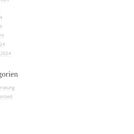
4
24
4
24
024
 2024
gorien
eratung
orized