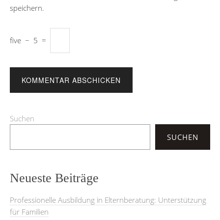
speichern.
five
−
5
=
Suchen
SUCHEN
Neueste Beiträge
Professionelle Ausbildung in Elternberatung: Unterstützung
für Familien