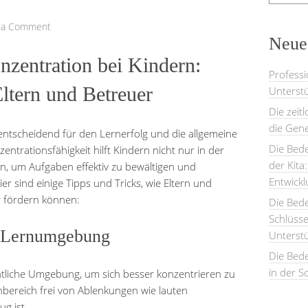
 a Comment
Neues
nzentration bei Kindern:
Professi
Eltern und Betreuer
Unterstü
Die zeit
die Gene
t entscheidend für den Lernerfolg und die allgemeine
Die Bede
entrationsfähigkeit hilft Kindern nicht nur in der
der Kita
n, um Aufgaben effektiv zu bewältigen und
Entwick
er sind einige Tipps und Tricks, wie Eltern und
r fördern können:
Die Bed
Schlüsse
e Lernumgebung
Unterst
Die Bede
in der S
tliche Umgebung, um sich besser konzentrieren zu
rnbereich frei von Ablenkungen wie lauten
g ist.