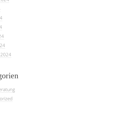
4
24
4
24
024
 2024
gorien
eratung
orized