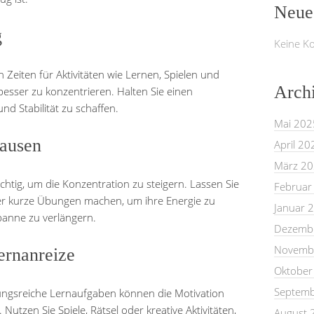
Neue
g
Keine K
n Zeiten für Aktivitäten wie Lernen, Spielen und
Arch
esser zu konzentrieren. Halten Sie einen
nd Stabilität zu schaffen.
Mai 202
ausen
April 20
März 2
tig, um die Konzentration zu steigern. Lassen Sie
Februar
r kurze Übungen machen, um ihre Energie zu
Januar 
panne zu verlängern.
Dezemb
Novemb
Lernanreize
Oktober
Septemb
ungsreiche Lernaufgaben können die Motivation
Nutzen Sie Spiele, Rätsel oder kreative Aktivitäten,
August 