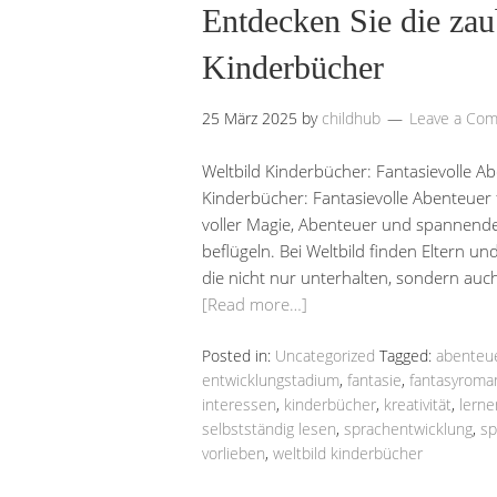
Entdecken Sie die zau
Kinderbücher
25 März 2025
by
childhub
Leave a Co
Weltbild Kinderbücher: Fantasievolle Ab
Kinderbücher: Fantasievolle Abenteuer f
voller Magie, Abenteuer und spannender
beflügeln. Bei Weltbild finden Eltern un
die nicht nur unterhalten, sondern auc
[Read more…]
Posted in:
Uncategorized
Tagged:
abenteu
entwicklungstadium
,
fantasie
,
fantasyroma
interessen
,
kinderbücher
,
kreativität
,
lerne
selbstständig lesen
,
sprachentwicklung
,
sp
vorlieben
,
weltbild kinderbücher