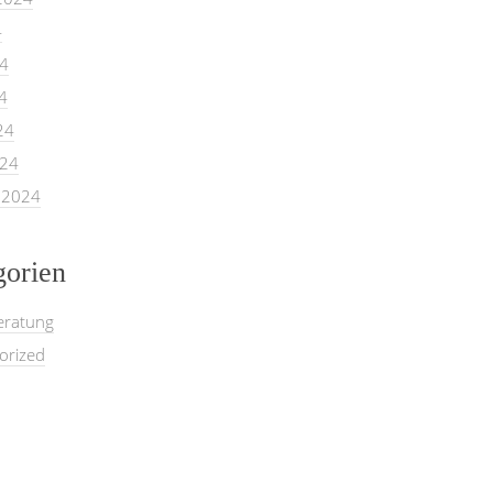
4
24
4
24
024
 2024
gorien
eratung
orized