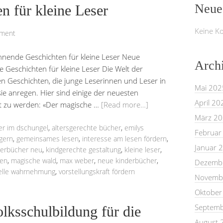
Neue
n für kleine Leser
Keine K
mment
nnende Geschichten für kleine Leser Neue
Arch
Geschichten für kleine Leser Die Welt der
nden Geschichten, die junge Leserinnen und Leser in
Mai 202
ie anregen. Hier sind einige der neuesten
April 20
kt zu werden: «Der magische …
[Read more…]
März 2
er im dschungel
,
altersgerechte bücher
,
emilys
Februar
gern
,
gemeinsames lesen
,
interesse am lesen fördern
,
Januar 
derbücher neu
,
kindgerechte gestaltung
,
kleine leser
,
sen
,
magische wald
,
max weber
,
neue kinderbücher
,
Dezemb
elle wahrnehmung
,
vorstellungskraft fördern
Novemb
Oktober
Septemb
lksschulbildung für die
August 