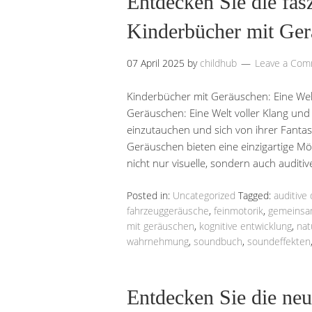
Entdecken Sie die fas
Kinderbücher mit Ge
07 April 2025
by
childhub
Leave a Co
Kinderbücher mit Geräuschen: Eine Welt
Geräuschen: Eine Welt voller Klang und 
einzutauchen und sich von ihrer Fantas
Geräuschen bieten eine einzigartige Mög
nicht nur visuelle, sondern auch auditi
Posted in:
Uncategorized
Tagged:
auditive 
fahrzeuggeräusche
,
feinmotorik
,
gemeinsa
mit geräuschen
,
kognitive entwicklung
,
nat
wahrnehmung
,
soundbuch
,
soundeffekten
Entdecken Sie die ne