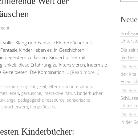
zinierende Welt der
räuschen
Neues
mment
Professi
Unterstü
 voller Klang und Fantasie Kinderbücher mit
Fantasie Kinder lieben es, in Geschichten
Die zeit
ie begeistern zu lassen. Kinderbücher mit
die Gene
lichkeit, diese Erfahrung zu intensivieren, indem sie
Die Bede
ve Reize bieten. Die Kombination …
[Read more…]
der Kita
Entwick
diskriminierungsfähigkeit
,
eltern-kind-interaktion
,
Die Bed
mes lesen
,
geräusche
,
interaktive natur
,
kinderbücher
Schlüsse
urklänge
,
pädagogische ressource
,
sensorische
Unterst
,
spracherwerb
,
tiergeräusche
Die Bede
in der S
uesten Kinderbücher: