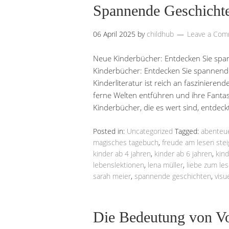
Spannende Geschichte
06 April 2025
by
childhub
Leave a Co
Neue Kinderbücher: Entdecken Sie spa
Kinderbücher: Entdecken Sie spannende 
Kinderliteratur ist reich an fasziniere
ferne Welten entführen und ihre Fantas
Kinderbücher, die es wert sind, entdec
Posted in:
Uncategorized
Tagged:
abenteu
magisches tagebuch
,
freude am lesen stei
kinder ab 4 jahren
,
kinder ab 6 jahren
,
kin
lebenslektionen
,
lena müller
,
liebe zum le
sarah meier
,
spannende geschichten
,
visu
Die Bedeutung von Vo