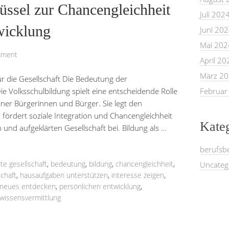
lüssel zur Chancengleichheit
Juli 202
wicklung
Juni 20
Mai 202
mment
April 20
März 2
r die Gesellschaft Die Bedeutung der
Die Volksschulbildung spielt eine entscheidende Rolle
Februar
iner Bürgerinnen und Bürger. Sie legt den
 fördert soziale Integration und Chancengleichheit
Kate
n und aufgeklärten Gesellschaft bei. Bildung als …
berufsb
rte gesellschaft
,
bedeutung
,
bildung
,
chancengleichheit
,
Uncateg
schaft
,
hausaufgaben unterstützen
,
interesse zeigen
,
neues entdecken
,
persönlichen entwicklung
,
wissensvermittlung