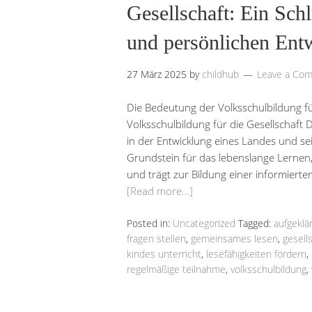
Gesellschaft: Ein Sch
und persönlichen Ent
27 März 2025
by
childhub
Leave a Co
Die Bedeutung der Volksschulbildung fü
Volksschulbildung für die Gesellschaft 
in der Entwicklung eines Landes und se
Grundstein für das lebenslange Lernen,
und trägt zur Bildung einer informierte
[Read more…]
Posted in:
Uncategorized
Tagged:
aufgeklä
fragen stellen
,
gemeinsames lesen
,
gesell
kindes unterricht
,
lesefähigkeiten fördern
,
regelmäßige teilnahme
,
volksschulbildung
,