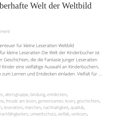
berhafte Welt der Weltbild
mment
enteuer für kleine Leseratten Weltbild
ür kleine Leseratten Die Welt der Kinderbücher ist
 Geschichten, die die Fantasie junger Leseratten
d Kinder eine vielfältige Auswahl an Kinderbüchern,
h zum Lernen und Entdecken einladen. Vielfalt für …
er
,
altersgruppe
,
bindung
,
entdecken
,
ne
,
freude am lesen
,
gemeinsames lesen
,
geschichten
,
n
,
leseratten
,
märchen
,
nachhaltigkeit
,
qualität
,
rachfähigkeiten
,
umweltschutz
,
vielfalt
,
vorlesen
,