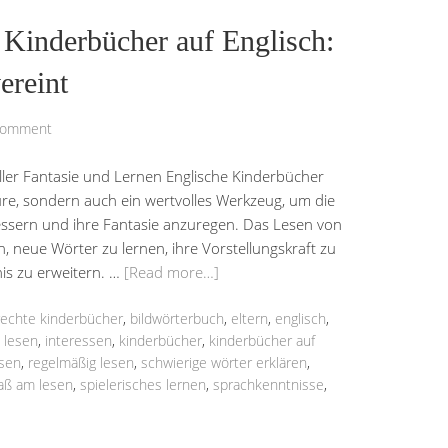
 Kinderbücher auf Englisch:
ereint
Comment
oller Fantasie und Lernen Englische Kinderbücher
üre, sondern auch ein wertvolles Werkzeug, um die
ssern und ihre Fantasie anzuregen. Das Lesen von
, neue Wörter zu lernen, ihre Vorstellungskraft zu
nis zu erweitern. …
[Read more…]
rechte kinderbücher
,
bildwörterbuch
,
eltern
,
englisch
,
 lesen
,
interessen
,
kinderbücher
,
kinderbücher auf
esen
,
regelmäßig lesen
,
schwierige wörter erklären
,
aß am lesen
,
spielerisches lernen
,
sprachkenntnisse
,