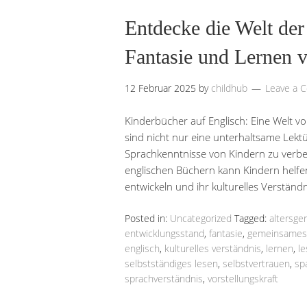
Entdecke die Welt der
Fantasie und Lernen v
12 Februar 2025
by
childhub
Leave a 
Kinderbücher auf Englisch: Eine Welt v
sind nicht nur eine unterhaltsame Lekt
Sprachkenntnisse von Kindern zu verbe
englischen Büchern kann Kindern helfen
entwickeln und ihr kulturelles Verständ
Posted in:
Uncategorized
Tagged:
altersge
entwicklungsstand
,
fantasie
,
gemeinsames
englisch
,
kulturelles verständnis
,
lernen
,
l
selbstständiges lesen
,
selbstvertrauen
,
sp
sprachverständnis
,
vorstellungskraft