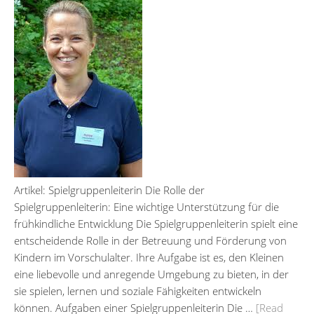
Artikel: Spielgruppenleiterin Die Rolle der
Spielgruppenleiterin: Eine wichtige Unterstützung für die
frühkindliche Entwicklung Die Spielgruppenleiterin spielt eine
entscheidende Rolle in der Betreuung und Förderung von
Kindern im Vorschulalter. Ihre Aufgabe ist es, den Kleinen
eine liebevolle und anregende Umgebung zu bieten, in der
sie spielen, lernen und soziale Fähigkeiten entwickeln
können. Aufgaben einer Spielgruppenleiterin Die …
[Read