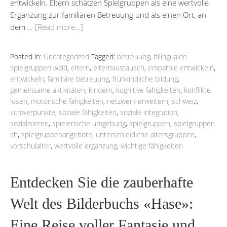
entwickeln. Eltern schätzen Spielgruppen als eine wertvolle
Ergänzung zur familiären Betreuung und als einen Ort, an
dem …
[Read more…]
Posted in:
Uncategorized
Tagged:
betreuung
,
bilingualen
spielgruppen wald
,
eltern
,
elternaustausch
,
empathie entwickeln
,
entwickeln
,
familiäre betreuung
,
frühkindliche bildung
,
gemeinsame aktivitäten
,
kindern
,
kognitive fähigkeiten
,
konflikte
lösen
,
motorische fähigkeiten
,
netzwerk erweitern
,
schweiz
,
schwerpunkte
,
soziale fähigkeiten
,
soziale integration
,
sozialisieren
,
spielerische umgebung
,
spielgruppen
,
spielgruppen
ch
,
spielgruppenangebote
,
unterschiedliche altersgruppen
,
vorschulalter
,
wertvolle ergänzung
,
wichtige fähigkeiten
Entdecken Sie die zauberhafte
Welt des Bilderbuchs «Hase»:
Eine Reise voller Fantasie und