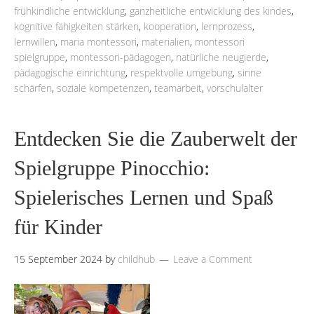
frühkindliche entwicklung
,
ganzheitliche entwicklung des kindes
,
kognitive fähigkeiten stärken
,
kooperation
,
lernprozess
,
lernwillen
,
maria montessori
,
materialien
,
montessori
spielgruppe
,
montessori-pädagogen
,
natürliche neugierde
,
pädagogische einrichtung
,
respektvolle umgebung
,
sinne
schärfen
,
soziale kompetenzen
,
teamarbeit
,
vorschulalter
Entdecken Sie die Zauberwelt der
Spielgruppe Pinocchio:
Spielerisches Lernen und Spaß
für Kinder
15 September 2024
by
childhub
Leave a Comment