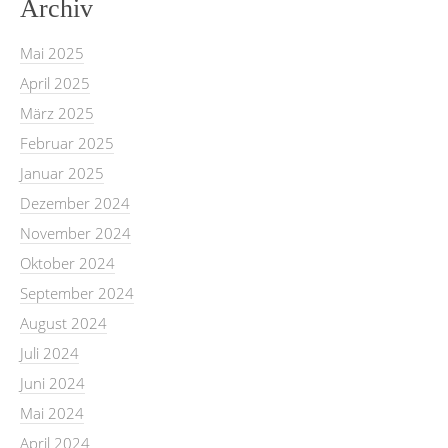
Archiv
Mai 2025
April 2025
März 2025
Februar 2025
Januar 2025
Dezember 2024
November 2024
Oktober 2024
September 2024
August 2024
Juli 2024
Juni 2024
Mai 2024
April 2024