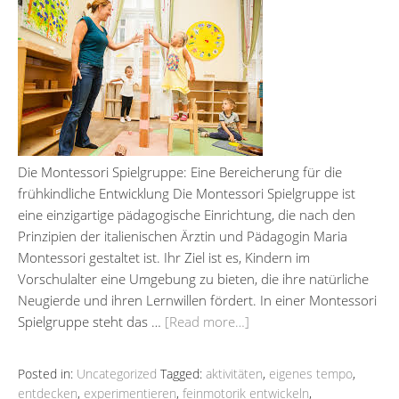
Die Montessori Spielgruppe: Eine Bereicherung für die
frühkindliche Entwicklung Die Montessori Spielgruppe ist
eine einzigartige pädagogische Einrichtung, die nach den
Prinzipien der italienischen Ärztin und Pädagogin Maria
Montessori gestaltet ist. Ihr Ziel ist es, Kindern im
Vorschulalter eine Umgebung zu bieten, die ihre natürliche
Neugierde und ihren Lernwillen fördert. In einer Montessori
Spielgruppe steht das …
[Read more…]
Posted in:
Uncategorized
Tagged:
aktivitäten
,
eigenes tempo
,
entdecken
,
experimentieren
,
feinmotorik entwickeln
,