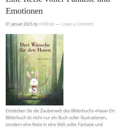
Emotionen
01 Januar 2025
by
childhub
Leave a Comment
Entdecken Sie die Zauberwelt des Bilderbuchs «Hase» Ein
Bilderbuch ist nicht nur ein Buch voller Illustrationen,
sondern eine Reise in eine Welt voller Fantasie und