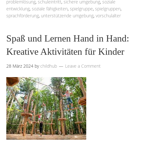
problemlösung
,
schuleintritt
,
sichere umgebung
,
soziale
entwicklung
,
soziale fähigkeiten
,
spielgruppe
,
spielgruppen
,
sprachförderung
,
unterstützende umgebung
,
vorschulalter
Spaß und Lernen Hand in Hand:
Kreative Aktivitäten für Kinder
28 März 2024
by
childhub
Leave a Comment