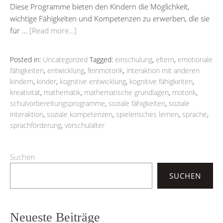
Diese Programme bieten den Kindern die Möglichkeit,
wichtige Fähigkeiten und Kompetenzen zu erwerben, die sie
für …
[Read more…]
Posted in:
Uncategorized
Tagged:
einschulung
,
eltern
,
emotionale
fähigkeiten
,
entwicklung
,
feinmotorik
,
interaktion mit anderen
kindern
,
kinder
,
kognitive entwicklung
,
kognitive fähigkeiten
,
kreativität
,
mathematik
,
mathematische grundlagen
,
motorik
,
schulvorbereitungsprogramme
,
soziale fähigkeiten
,
soziale
interaktion
,
soziale kompetenzen
,
spielerisches lernen
,
sprache
,
sprachförderung
,
vorschulalter
Suchen
SUCHEN
Neueste Beiträge