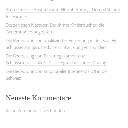
Professionelle Ausbildung in Elternberatung: Unterstützung
für Familien
Die zeitlosen Klassiker: Berühmte Kinderbücher, die
Generationen begeistern
Die Bedeutung von qualifizierter Betreuung in der Kita: Ein
Schlüssel zur ganzheitlichen Entwicklung von Kindern
Die Bedeutung von Beratungskompetenz:
Schlüsselqualifikation für erfolgreiche Unterstützung
Die Bedeutung von Emotionaler Intelligenz (EQ) in der
Schweiz
Neueste Kommentare
Keine Kommentare vorhanden.