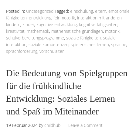
Posted in:
Uncategorized
Tagged:
einschulung
,
eltern
,
emotionale
fähigkeiten
,
entwicklung
,
feinmotorik
,
interaktion mit anderen
kindern
,
kinder
,
kognitive entwicklung
,
kognitive fähigkeiten
,
kreativität
,
mathematik
,
mathematische grundlagen
,
motorik
,
schulvorbereitungsprogramme
,
soziale fähigkeiten
,
soziale
interaktion
,
soziale kompetenzen
,
spielerisches lernen
,
sprache
,
sprachförderung
,
vorschulalter
Die Bedeutung von Spielgruppen
für die frühkindliche
Entwicklung: Soziales Lernen
und Spaß im Miteinander
19 Februar 2024
by
childhub
Leave a Comment