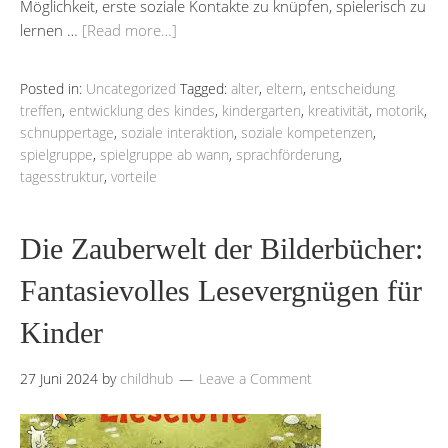
Möglichkeit, erste soziale Kontakte zu knüpfen, spielerisch zu
lernen …
[Read more…]
Posted in:
Uncategorized
Tagged:
alter
,
eltern
,
entscheidung
treffen
,
entwicklung des kindes
,
kindergarten
,
kreativität
,
motorik
,
schnuppertage
,
soziale interaktion
,
soziale kompetenzen
,
spielgruppe
,
spielgruppe ab wann
,
sprachförderung
,
tagesstruktur
,
vorteile
Die Zauberwelt der Bilderbücher:
Fantasievolles Lesevergnügen für
Kinder
27 Juni 2024
by
childhub
Leave a Comment