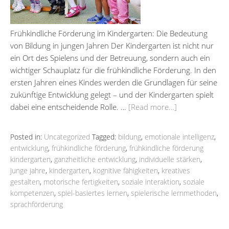
Frühkindliche Förderung im Kindergarten: Die Bedeutung
von Bildung in jungen Jahren Der Kindergarten ist nicht nur
ein Ort des Spielens und der Betreuung, sondern auch ein
wichtiger Schauplatz für die frühkindliche Förderung. In den
ersten Jahren eines Kindes werden die Grundlagen für seine
zukünftige Entwicklung gelegt – und der Kindergarten spielt
dabei eine entscheidende Rolle. …
[Read more…]
Posted in:
Uncategorized
Tagged:
bildung
,
emotionale intelligenz
,
entwicklung
,
frühkindliche förderung
,
frühkindliche förderung
kindergarten
,
ganzheitliche entwicklung
,
individuelle stärken
,
junge jahre
,
kindergarten
,
kognitive fähigkeiten
,
kreatives
gestalten
,
motorische fertigkeiten
,
soziale interaktion
,
soziale
kompetenzen
,
spiel-basiertes lernen
,
spielerische lernmethoden
,
sprachförderung