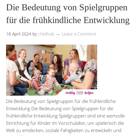
Die Bedeutung von Spielgruppen
für die frühkindliche Entwicklung
18 April 2024
by
childhub
Leave a Comment
Die Bedeutung von Spielgruppen für die frühkindliche
Entwicklung Die Bedeutung von Spielgruppen für die
frühkindliche Entwicklung Spielgruppen sind eine wertvolle
Einrichtung für Kinder im Vorschulalter, um spielerisch die
Welt zu entdecken, soziale Fähigkeiten zu entwickeln und