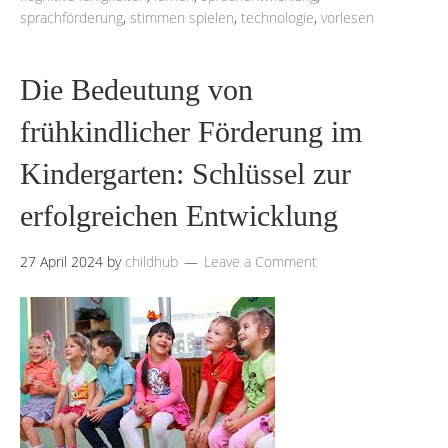
sprachförderung
,
stimmen spielen
,
technologie
,
vorlesen
Die Bedeutung von
frühkindlicher Förderung im
Kindergarten: Schlüssel zur
erfolgreichen Entwicklung
27 April 2024
by
childhub
Leave a Comment