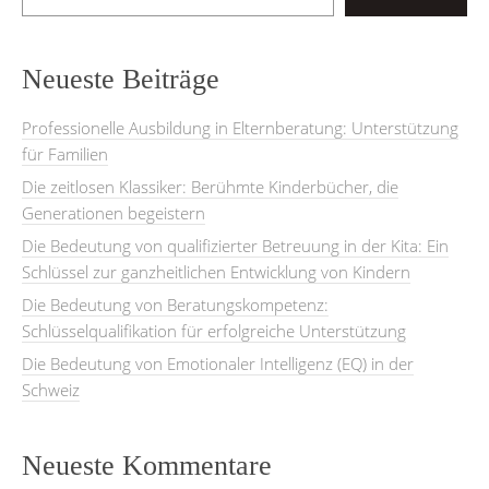
Neueste Beiträge
Professionelle Ausbildung in Elternberatung: Unterstützung
für Familien
Die zeitlosen Klassiker: Berühmte Kinderbücher, die
Generationen begeistern
Die Bedeutung von qualifizierter Betreuung in der Kita: Ein
Schlüssel zur ganzheitlichen Entwicklung von Kindern
Die Bedeutung von Beratungskompetenz:
Schlüsselqualifikation für erfolgreiche Unterstützung
Die Bedeutung von Emotionaler Intelligenz (EQ) in der
Schweiz
Neueste Kommentare