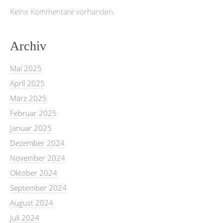
Keine Kommentare vorhanden.
Archiv
Mai 2025
April 2025
März 2025
Februar 2025
Januar 2025
Dezember 2024
November 2024
Oktober 2024
September 2024
August 2024
Juli 2024