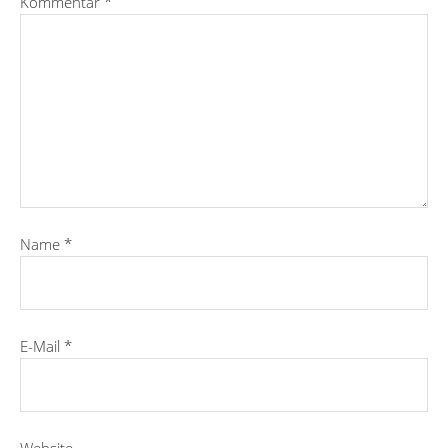
Kommentar
*
Name
*
E-Mail
*
Website