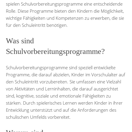
spielen Schulvorbereitungsprogramme eine entscheidende
Rolle. Diese Programme bieten den Kindern die Möglichkeit,
wichtige Fähigkeiten und Kompetenzen zu erwerben, die sie
für den Schuleintritt benötigen.
Was sind
Schulvorbereitungsprogramme?
Schulvorbereitungsprogramme sind speziell entwickelte
Programme, die darauf abzielen, Kinder im Vorschulalter auf
den Schuleintritt vorzubereiten. Sie umfassen eine Vielzahl
von Aktivitäten und Lerninhalten, die darauf ausgerichtet
sind, kognitive, soziale und emotionale Fähigkeiten zu
stärken. Durch spielerisches Lernen werden Kinder in ihrer
Entwicklung unterstützt und auf die Anforderungen des
schulischen Umfelds vorbereitet.