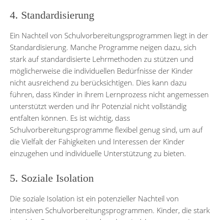
4. Standardisierung
Ein Nachteil von Schulvorbereitungsprogrammen liegt in der
Standardisierung. Manche Programme neigen dazu, sich
stark auf standardisierte Lehrmethoden zu stützen und
möglicherweise die individuellen Bedürfnisse der Kinder
nicht ausreichend zu berücksichtigen. Dies kann dazu
führen, dass Kinder in ihrem Lernprozess nicht angemessen
unterstützt werden und ihr Potenzial nicht vollständig
entfalten können. Es ist wichtig, dass
Schulvorbereitungsprogramme flexibel genug sind, um auf
die Vielfalt der Fähigkeiten und Interessen der Kinder
einzugehen und individuelle Unterstützung zu bieten.
5. Soziale Isolation
Die soziale Isolation ist ein potenzieller Nachteil von
intensiven Schulvorbereitungsprogrammen. Kinder, die stark