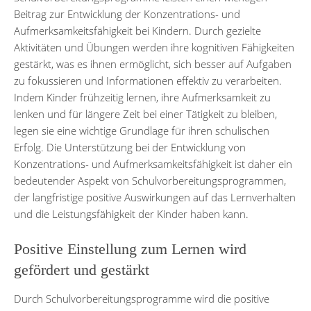
Beitrag zur Entwicklung der Konzentrations- und
Aufmerksamkeitsfähigkeit bei Kindern. Durch gezielte
Aktivitäten und Übungen werden ihre kognitiven Fähigkeiten
gestärkt, was es ihnen ermöglicht, sich besser auf Aufgaben
zu fokussieren und Informationen effektiv zu verarbeiten.
Indem Kinder frühzeitig lernen, ihre Aufmerksamkeit zu
lenken und für längere Zeit bei einer Tätigkeit zu bleiben,
legen sie eine wichtige Grundlage für ihren schulischen
Erfolg. Die Unterstützung bei der Entwicklung von
Konzentrations- und Aufmerksamkeitsfähigkeit ist daher ein
bedeutender Aspekt von Schulvorbereitungsprogrammen,
der langfristige positive Auswirkungen auf das Lernverhalten
und die Leistungsfähigkeit der Kinder haben kann.
Positive Einstellung zum Lernen wird
gefördert und gestärkt
Durch Schulvorbereitungsprogramme wird die positive