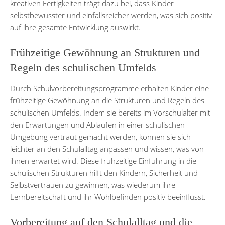
kreativen Fertigkeiten trägt dazu bei, dass Kinder
selbstbewusster und einfallsreicher werden, was sich positiv
auf ihre gesamte Entwicklung auswirkt.
Frühzeitige Gewöhnung an Strukturen und
Regeln des schulischen Umfelds
Durch Schulvorbereitungsprogramme erhalten Kinder eine
frühzeitige Gewöhnung an die Strukturen und Regeln des
schulischen Umfelds. Indem sie bereits im Vorschulalter mit
den Erwartungen und Abläufen in einer schulischen
Umgebung vertraut gemacht werden, können sie sich
leichter an den Schulalltag anpassen und wissen, was von
ihnen erwartet wird. Diese frühzeitige Einführung in die
schulischen Strukturen hilft den Kindern, Sicherheit und
Selbstvertrauen zu gewinnen, was wiederum ihre
Lernbereitschaft und ihr Wohlbefinden positiv beeinflusst.
Vorbereitung auf den Schulalltag und die