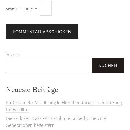
seven
+
nine
=
Suchen
SUCHEN
Neueste Beiträge
Professionelle Ausbildung in Elternberatung: Unterstützung
für Familien
Die zeitlosen Klassiker: Berühmte Kinderbücher, die
Generationen begeistern