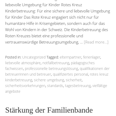
liebevolle Umgebung für Kinder Rotes Kreuz
Kinderbetreuung: Für eine sichere und liebevolle Umgebung
für Kinder Das Rote Kreuz engagiert sich nicht nur für
humanitäre Hilfe in Krisengebieten, sondern auch für das
Wohl von Kindern in der Schweiz. Die Kinderbetreuung des
Roten Kreuzes bietet eine professionelle und
vertrauenswürdige Betreuungsumgebung, …
[Read more…]
Posted in:
Uncategorized
Tagged:
elternpartner
,
ferienlager
,
liebevolle atmosphäre
,
notfallbetreuung
,
pädagogisches
fachwissen
,
professionelle betreuungslösung
,
qualifikationen der
betreuerinnen und betreuer
,
qualifiziertes personal
,
rotes kreuz
kinderbetreuung
,
sichere umgebung
,
sicherheit
,
sicherheitsvorkehrungen
,
standards
,
tagesbetreuung
,
vielfältige
angebote
Stärkung der Familienbande