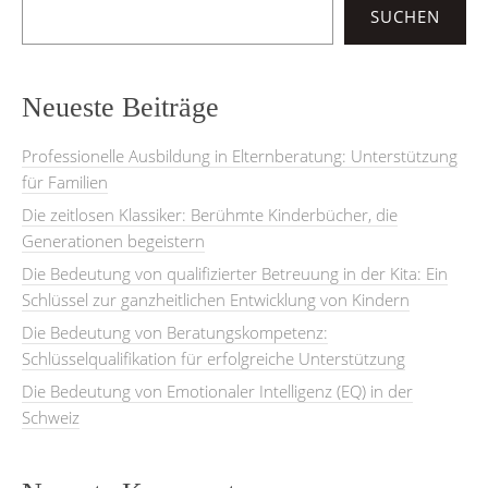
SUCHEN
Neueste Beiträge
Professionelle Ausbildung in Elternberatung: Unterstützung
für Familien
Die zeitlosen Klassiker: Berühmte Kinderbücher, die
Generationen begeistern
Die Bedeutung von qualifizierter Betreuung in der Kita: Ein
Schlüssel zur ganzheitlichen Entwicklung von Kindern
Die Bedeutung von Beratungskompetenz:
Schlüsselqualifikation für erfolgreiche Unterstützung
Die Bedeutung von Emotionaler Intelligenz (EQ) in der
Schweiz