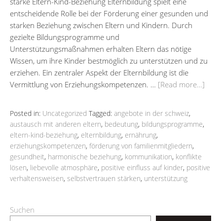
starke Eltern-Kind-Beziehung Elternbildung spielt eine
entscheidende Rolle bei der Förderung einer gesunden und
starken Beziehung zwischen Eltern und Kindern. Durch
gezielte Bildungsprogramme und
Unterstützungsmaßnahmen erhalten Eltern das nötige
Wissen, um ihre Kinder bestmöglich zu unterstützen und zu
erziehen. Ein zentraler Aspekt der Elternbildung ist die
Vermittlung von Erziehungskompetenzen. …
[Read more…]
Posted in:
Uncategorized
Tagged:
angebote in der schweiz
,
austausch mit anderen eltern
,
bedeutung
,
bildungsprogramme
,
eltern-kind-beziehung
,
elternbildung
,
ernährung
,
erziehungskompetenzen
,
förderung von familienmitgliedern
,
gesundheit
,
harmonische beziehung
,
kommunikation
,
konflikte
lösen
,
liebevolle atmosphäre
,
positive einfluss auf kinder
,
positive
verhaltensweisen
,
selbstvertrauen stärken
,
unterstützung
Suchen