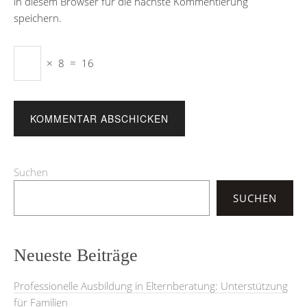
in diesem Browser für die nächste Kommentierung
speichern.
×
8
=
16
Suchen
SUCHEN
Neueste Beiträge
Professionelle Ausbildung in Elternberatung: Unterstützung
für Familien