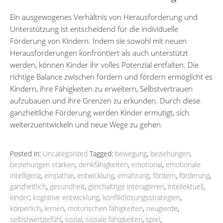
Ein ausgewogenes Verhältnis von Herausforderung und
Unterstützung ist entscheidend für die individuelle
Förderung von Kindern. Indem sie sowohl mit neuen
Herausforderungen konfrontiert als auch unterstützt
werden, können Kinder ihr volles Potenzial entfalten. Die
richtige Balance zwischen fordern und fördern ermöglicht es
Kindern, ihre Fähigkeiten zu erweitern, Selbstvertrauen
aufzubauen und ihre Grenzen zu erkunden. Durch diese
ganzheitliche Förderung werden Kinder ermutigt, sich
weiterzuentwickeln und neue Wege zu gehen.
Posted in:
Uncategorized
Tagged:
bewegung
,
beziehungen
,
beziehungen stärken
,
denkfähigkeiten
,
emotional
,
emotionale
intelligenz
,
empathie
,
entwicklung
,
ernährung
,
fördern
,
förderung
,
ganzheitlich
,
gesundheit
,
gleichaltrige interagieren
,
intellektuell
,
kinder
,
kognitive entwicklung
,
konfliktlösungsstrategien
,
körperlich
,
lernen
,
motorischen fähigkeiten
,
neugierde
,
selbstwertgefühl
,
sozial
,
soziale fähigkeiten
,
spiel
,