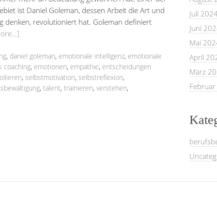
iet ist Daniel Goleman, dessen Arbeit die Art und
Juli 202
lg denken, revolutioniert hat. Goleman definiert
Juni 20
more…]
Mai 202
ng
,
daniel goleman
,
emotionale intelligenz
,
emotionale
April 20
s coaching
,
emotionen
,
empathie
,
entscheidungen
März 2
ollieren
,
selbstmotivation
,
selbstreflexion
,
Februar
ssbewältigung
,
talent
,
trainieren
,
verstehen
,
Kate
berufsb
Uncateg