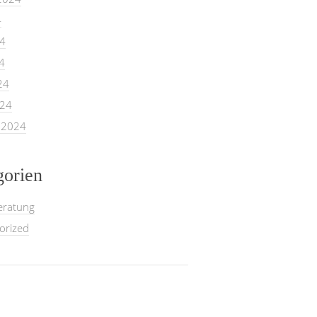
4
24
4
24
024
 2024
gorien
eratung
orized