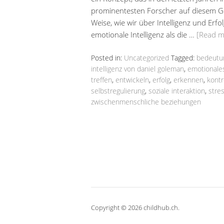
prominentesten Forscher auf diesem Geb
Weise, wie wir über Intelligenz und Erfo
emotionale Intelligenz als die …
[Read 
Posted in:
Uncategorized
Tagged:
bedeutu
intelligenz von daniel goleman
,
emotionale
treffen
,
entwickeln
,
erfolg
,
erkennen
,
kontr
selbstregulierung
,
soziale interaktion
,
stre
zwischenmenschliche beziehungen
Copyright © 2026 childhub.ch.