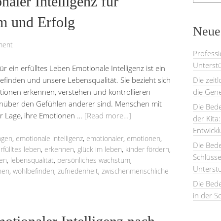
aler Intelligenz für
m und Erfolg
Neues
ment
Professi
Unterstü
r ein erfülltes Leben Emotionale Intelligenz ist ein
finden und unsere Lebensqualität. Sie bezieht sich
Die zeit
tionen erkennen, verstehen und kontrollieren
die Gene
enüber den Gefühlen anderer sind. Menschen mit
Die Bede
der Lage, ihre Emotionen …
[Read more…]
der Kita
Entwick
ngen
,
emotionale intelligenz
,
emotionaler
,
emotionen
,
Die Bed
rfülltes leben
,
erkennen
,
glück im leben
,
kinder fördern
,
Schlüsse
ren
,
lebensqualität
,
persönliches wachstum
,
Unterst
hen
,
wohlbefinden
,
zufriedenheit
,
zwischenmenschliche
Die Bede
in der S