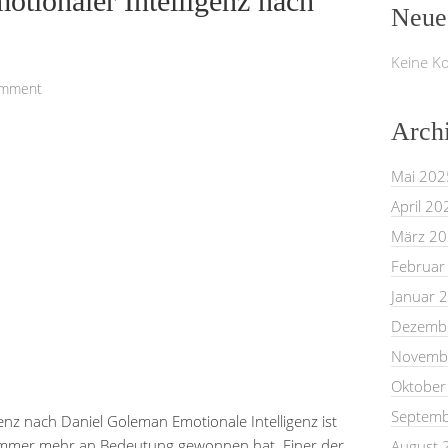
tionaler Intelligenz nach
Neue
Keine K
omment
Arch
Mai 202
April 20
März 2
Februar
Januar 
Dezemb
Novemb
Oktober
Septemb
enz nach Daniel Goleman Emotionale Intelligenz ist
n immer mehr an Bedeutung gewonnen hat. Einer der
August 