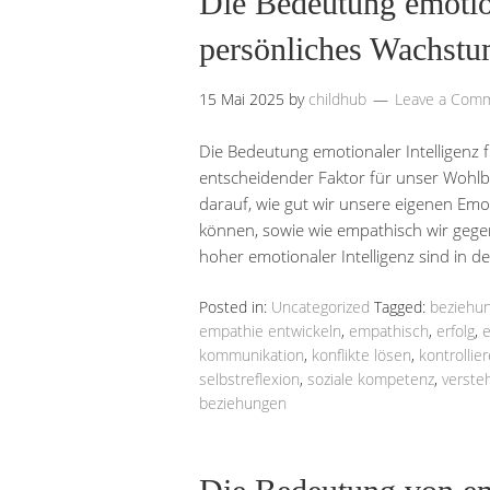
Die Bedeutung emotion
persönliches Wachstu
15 Mai 2025
by
childhub
Leave a Com
Die Bedeutung emotionaler Intelligenz fü
entscheidender Faktor für unser Wohlbe
darauf, wie gut wir unsere eigenen Emo
können, sowie wie empathisch wir geg
hoher emotionaler Intelligenz sind in 
Posted in:
Uncategorized
Tagged:
beziehu
empathie entwickeln
,
empathisch
,
erfolg
,
e
kommunikation
,
konflikte lösen
,
kontrollie
selbstreflexion
,
soziale kompetenz
,
verste
beziehungen