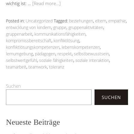
wichtig ist: …
[Read more…]
Posted in:
Uncategorized
Tagged:
beziehungen
,
eltern
,
empathie
,
entwicklung von kindern
,
gruppe
,
gruppenaktivitäten
,
gruppenarbeit
,
kommunikationsfähigkeiten
,
kompromissbereitschaft
,
konfliktlösung
,
konfliktlösungskompetenzen
,
lebenskompetenzen
,
lernumgebung
,
pädagogen
,
respekt
,
selbstbewusstsein
,
selbstwertgefühl
,
soziale fähigkeiten
,
soziale interaktion
,
teamarbeit
,
teamwork
,
toleranz
Suchen
SUCHEN
Neueste Beiträge