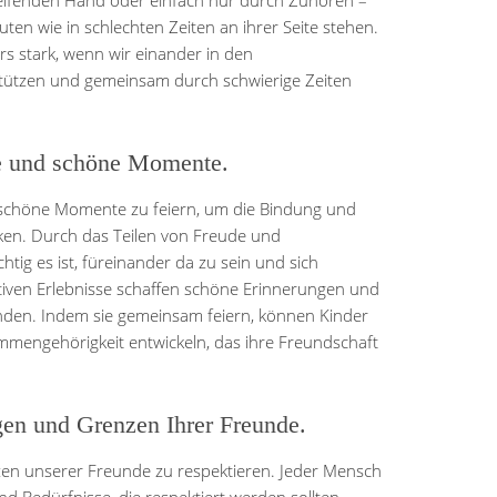
helfenden Hand oder einfach nur durch Zuhören –
uten wie in schlechten Zeiten an ihrer Seite stehen.
s stark, wenn wir einander in den
ützen und gemeinsam durch schwierige Zeiten
e und schöne Momente.
d schöne Momente zu feiern, um die Bindung und
ken. Durch das Teilen von Freude und
htig es ist, füreinander da zu sein und sich
itiven Erlebnisse schaffen schöne Erinnerungen und
nden. Indem sie gemeinsam feiern, können Kinder
mengehörigkeit entwickeln, das ihre Freundschaft
gen und Grenzen Ihrer Freunde.
nzen unserer Freunde zu respektieren. Jeder Mensch