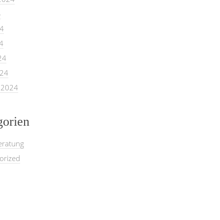
4
24
4
24
024
 2024
gorien
eratung
orized