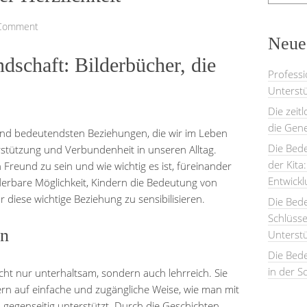
 Comment
Neues
schaft: Bilderbücher, die
Professi
Unterstü
Die zeit
die Gene
 und bedeutendsten Beziehungen, die wir im Leben
Die Bede
rstützung und Verbundenheit in unseren Alltag.
der Kita
 Freund zu sein und wie wichtig es ist, füreinander
Entwick
derbare Möglichkeit, Kindern die Bedeutung von
diese wichtige Beziehung zu sensibilisieren.
Die Bed
Schlüsse
en
Unterst
Die Bede
in der S
cht nur unterhaltsam, sondern auch lehrreich. Sie
rn auf einfache und zugängliche Weise, wie man mit
 gegenseitig unterstützt. Durch die Geschichten