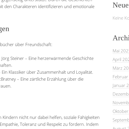
Neue
mit den Charakteren identifizieren und emotionale
Keine K
gen
Arch
rbücher über Freundschaft:
Mai 202
 Jörg Steiner – Eine herzerwärmende Geschichte
April 20
aften.
März 2
 Ein Klassiker über Zusammenhalt und Loyalität.
Februar
ratney – Eine zärtliche Erzählung über die
Januar 
rauen.
Dezemb
Novemb
Oktober
Kindern nicht nur dabei helfen, soziale Fähigkeiten
Septemb
 Empathie, Toleranz und Respekt zu fördern. Indem
August 