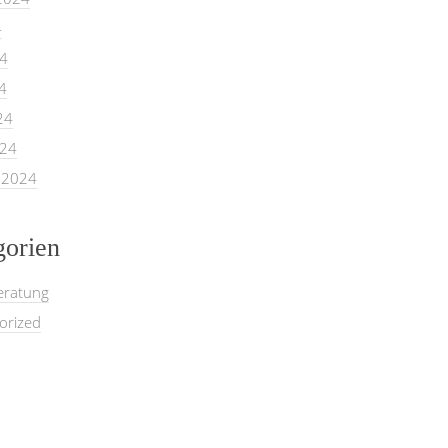
4
24
4
24
024
 2024
gorien
eratung
orized