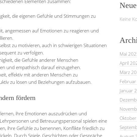
 verschiedenen Elementen zusammen:
Neue
gkeit, die eigenen Gefühle und Stimmungen zu
Keine K
it, angemessen auf Emotionen zu reagieren und
lieren.
Arch
 selbst zu motivieren, auch in schwierigen Situationen
nsequent zu verfolgen.
Mai 202
higkeit, die Gefühle anderer Menschen
April 20
n und empathisch darauf einzugehen.
März 2
eit, effektiv mit anderen Menschen zu
Februar
ruktiv zu lösen und Beziehungen aufzubauen.
Januar 
ndern fördern
Dezemb
Novemb
r lernen, ihre Emotionen auszudrücken und
Oktober
Lehrpersonen und Betreuungspersonal spielen eine
Septemb
en, ihre Gefühle zu benennen, Konflikte friedlich zu
ickeln. Durch Spiele, Geschichten oder Gespräche
August 