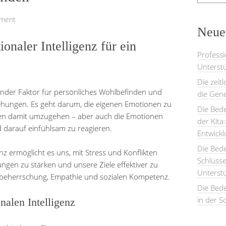
mment
Neues
naler Intelligenz für ein
Professi
Unterstü
Die zeit
idender Faktor für persönliches Wohlbefinden und
die Gene
ehungen. Es geht darum, die eigenen Emotionen zu
Die Bede
en damit umzugehen – aber auch die Emotionen
der Kita
arauf einfühlsam zu reagieren.
Entwick
Die Bed
nz ermöglicht es uns, mit Stress und Konflikten
Schlüsse
gen zu stärken und unsere Ziele effektiver zu
Unterst
lbstbeherrschung, Empathie und sozialen Kompetenz.
Die Bede
in der S
alen Intelligenz