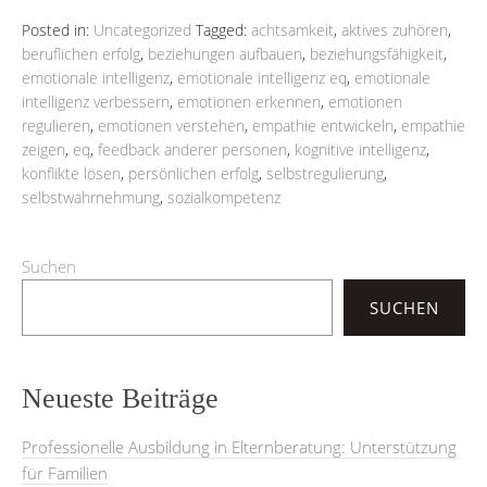
Posted in:
Uncategorized
Tagged:
achtsamkeit
,
aktives zuhören
,
beruflichen erfolg
,
beziehungen aufbauen
,
beziehungsfähigkeit
,
emotionale intelligenz
,
emotionale intelligenz eq
,
emotionale
intelligenz verbessern
,
emotionen erkennen
,
emotionen
regulieren
,
emotionen verstehen
,
empathie entwickeln
,
empathie
zeigen
,
eq
,
feedback anderer personen
,
kognitive intelligenz
,
konflikte lösen
,
persönlichen erfolg
,
selbstregulierung
,
selbstwahrnehmung
,
sozialkompetenz
Suchen
SUCHEN
Neueste Beiträge
Professionelle Ausbildung in Elternberatung: Unterstützung
für Familien