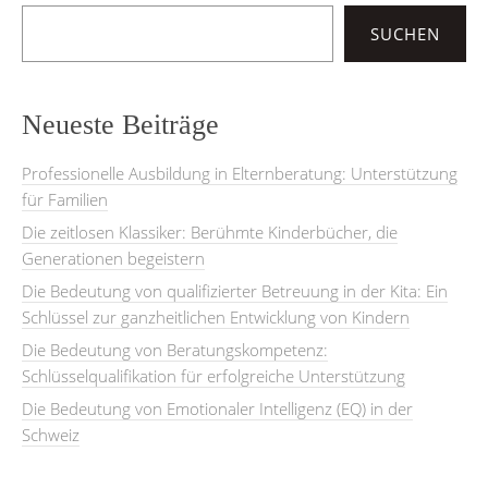
SUCHEN
Neueste Beiträge
Professionelle Ausbildung in Elternberatung: Unterstützung
für Familien
Die zeitlosen Klassiker: Berühmte Kinderbücher, die
Generationen begeistern
Die Bedeutung von qualifizierter Betreuung in der Kita: Ein
Schlüssel zur ganzheitlichen Entwicklung von Kindern
Die Bedeutung von Beratungskompetenz:
Schlüsselqualifikation für erfolgreiche Unterstützung
Die Bedeutung von Emotionaler Intelligenz (EQ) in der
Schweiz