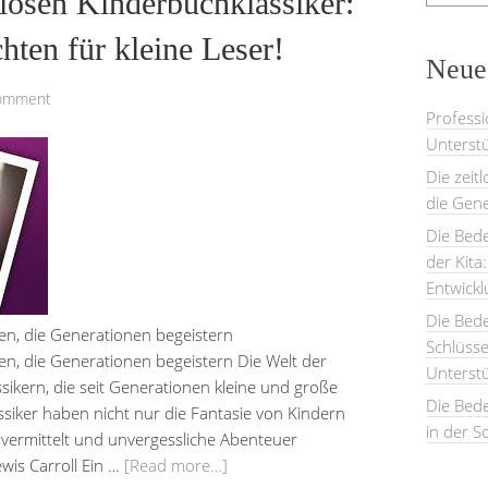
tlosen Kinderbuchklassiker:
hten für kleine Leser!
Neues
Comment
Professi
Unterstü
Die zeit
die Gene
Die Bede
der Kita
Entwick
Die Bed
ten, die Generationen begeistern
Schlüsse
en, die Generationen begeistern Die Welt der
Unterst
assikern, die seit Generationen kleine und große
Die Bede
siker haben nicht nur die Fantasie von Kindern
in der S
vermittelt und unvergessliche Abenteuer
wis Carroll Ein …
[Read more…]