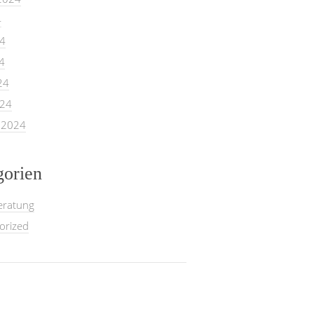
4
24
4
24
024
 2024
gorien
eratung
orized