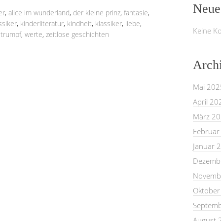
Neue
er
,
alice im wunderland
,
der kleine prinz
,
fantasie
,
ssiker
,
kinderliteratur
,
kindheit
,
klassiker
,
liebe
,
Keine K
strumpf
,
werte
,
zeitlose geschichten
Arch
Mai 202
April 20
März 2
Februar
Januar 
Dezemb
Novemb
Oktober
Septemb
August 