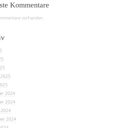
ste Kommentare
ommentare vorhanden.
iv
5
25
025
 2025
2025
er 2024
er 2024
 2024
er 2024
2024