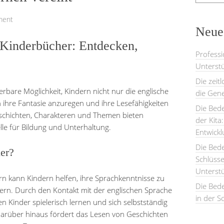
ment
Neues
 Kinderbücher: Entdecken,
Professi
Unterstü
Die zeit
rbare Möglichkeit, Kindern nicht nur die englische
die Gene
ihre Fantasie anzuregen und ihre Lesefähigkeiten
Die Bede
Geschichten, Charakteren und Themen bieten
der Kita
lle für Bildung und Unterhaltung.
Entwick
Die Bed
er?
Schlüsse
Unterst
n kann Kindern helfen, ihre Sprachkenntnisse zu
Die Bede
tern. Durch den Kontakt mit der englischen Sprache
in der S
 Kinder spielerisch lernen und sich selbstständig
Darüber hinaus fördert das Lesen von Geschichten