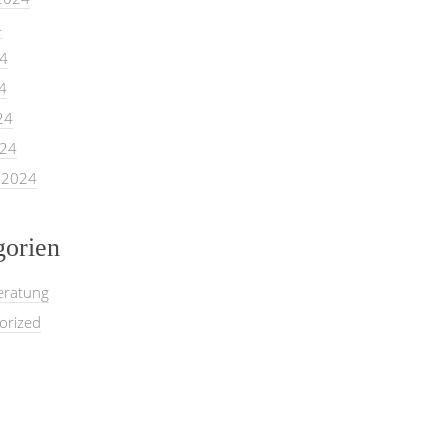
4
24
4
24
024
 2024
gorien
eratung
orized