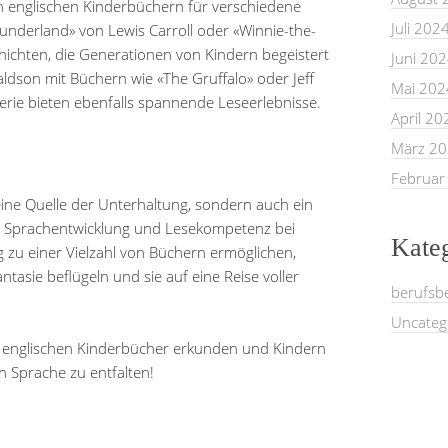
n englischen Kinderbüchern für verschiedene
Juli 202
Wunderland» von Lewis Carroll oder «Winnie-the-
chichten, die Generationen von Kindern begeistert
Juni 20
dson mit Büchern wie «The Gruffalo» oder Jeff
Mai 202
Serie bieten ebenfalls spannende Leseerlebnisse.
April 20
März 2
Februar
eine Quelle der Unterhaltung, sondern auch ein
r Sprachentwicklung und Lesekompetenz bei
Kate
 zu einer Vielzahl von Büchern ermöglichen,
tasie beflügeln und sie auf eine Reise voller
berufsb
Uncateg
r englischen Kinderbücher erkunden und Kindern
en Sprache zu entfalten!