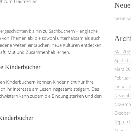
egt zum Träumen an.
Neue
n
Keine K
rgeschichten bis hin zu Sachbüchern – englische
Arch
te von Themen ab, die sowohl unterhaltsam als auch
hiedene Welten eintauchen, neue Kulturen entdecken
Mai 202
haft, Mut und Zusammenhalt lernen.
April 20
he Kinderbücher
März 2
Februar
en Kinderbüchern können Kinder nicht nur ihre
Januar 
ch ihr Interesse am Lesen insgesamt steigern. Das
Dezemb
chwistern kann zudem die Bindung stärken und den
Novemb
Oktober
Kinderbücher
Septemb
August 