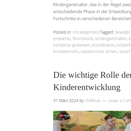
Kindergartenalter, das in der Regel zwis
entscheidende Phase in der Entwicklun
Fortschritte in verschiedenen Bereichen
Posted in:
Uncategorized
Tagged:
beweglic
empathie
,
feinmotorik
,
kindergartenalter
,
k
komplexe gedanken
,
koordination
,
körperl
kompetenzen
,
spielerisches lernen
,
sprach
Die wichtige Rolle de
Kinderentwicklung
31 März 2024
by
childhub
Leave a Co