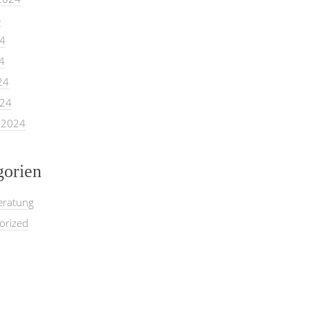
4
24
4
24
024
 2024
gorien
eratung
orized