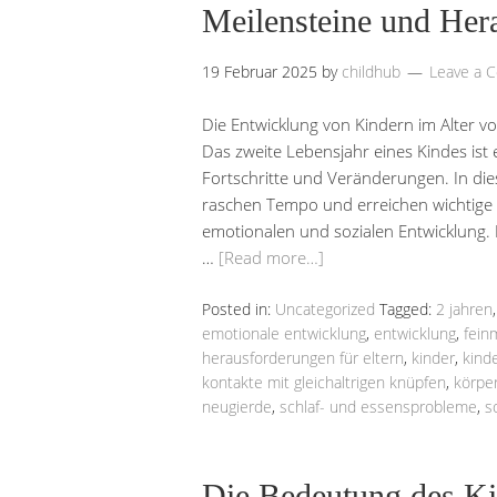
Meilensteine und Her
19 Februar 2025
by
childhub
Leave a 
Die Entwicklung von Kindern im Alter 
Das zweite Lebensjahr eines Kindes ist 
Fortschritte und Veränderungen. In die
raschen Tempo und erreichen wichtige Me
emotionalen und sozialen Entwicklung. 
…
[Read more…]
Posted in:
Uncategorized
Tagged:
2 jahren
emotionale entwicklung
,
entwicklung
,
fein
herausforderungen für eltern
,
kinder
,
kind
kontakte mit gleichaltrigen knüpfen
,
körper
neugierde
,
schlaf- und essensprobleme
,
s
Die Bedeutung des Kin