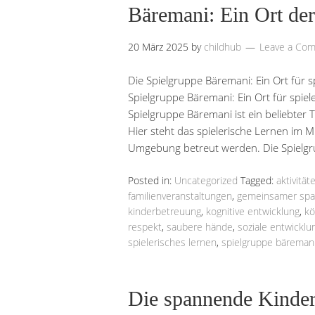
Bäremani: Ein Ort de
20 März 2025
by
childhub
Leave a Co
Die Spielgruppe Bäremani: Ein Ort für
Spielgruppe Bäremani: Ein Ort für spi
Spielgruppe Bäremani ist ein beliebter T
Hier steht das spielerische Lernen im Mi
Umgebung betreut werden. Die Spielgr
Posted in:
Uncategorized
Tagged:
aktivität
familienveranstaltungen
,
gemeinsamer sp
kinderbetreuung
,
kognitive entwicklung
,
kö
respekt
,
saubere hände
,
soziale entwicklu
spielerisches lernen
,
spielgruppe bäreman
Die spannende Kinder