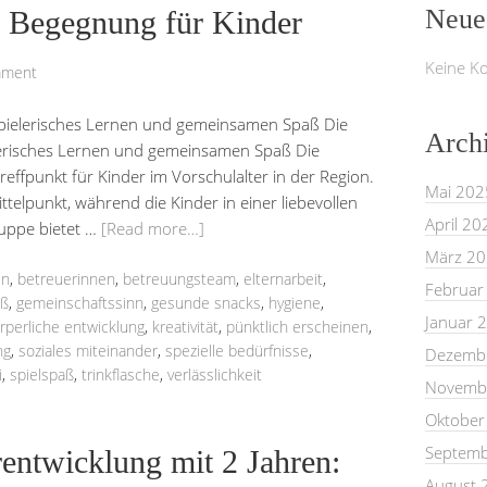
Neue
r Begegnung für Kinder
Keine K
mment
 spielerisches Lernen und gemeinsamen Spaß Die
Arch
elerisches Lernen und gemeinsamen Spaß Die
reffpunkt für Kinder im Vorschulalter in der Region.
Mai 202
ttelpunkt, während die Kinder in einer liebevollen
April 20
uppe bietet …
[Read more…]
März 2
en
,
betreuerinnen
,
betreuungsteam
,
elternarbeit
,
Februar
aß
,
gemeinschaftssinn
,
gesunde snacks
,
hygiene
,
Januar 
rperliche entwicklung
,
kreativität
,
pünktlich erscheinen
,
ng
,
soziales miteinander
,
spezielle bedürfnisse
,
Dezemb
i
,
spielspaß
,
trinkflasche
,
verlässlichkeit
Novemb
Oktober
Septemb
entwicklung mit 2 Jahren:
August 