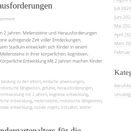
ausforderungen
Juli 202
Juni 20
Comment
Mai 202
von 2 Jahren: Meilensteine und Herausforderungen
April 20
eine aufregende Zeit voller Entdeckungen,
März 2
sem Stadium entwickeln sich Kinder in einem
Februar
ilensteine in ihrer körperlichen, kognitiven,
Körperliche Entwicklung Mit 2 Jahren machen Kinder
Kate
,
bindung zu den eltern
,
einfache anweisungen
,
berufsb
motorische fähigkeiten
,
gefühle
,
herausforderungen
,
Uncateg
erentwicklung mit 2 jahren
,
kognitive entwicklung
,
liche entwicklung
,
meilensteine
,
motorische fähigkeiten
,
oziale entwicklung
,
soziale regeln
,
trotzalter
,
wörter
dergartenalters für die