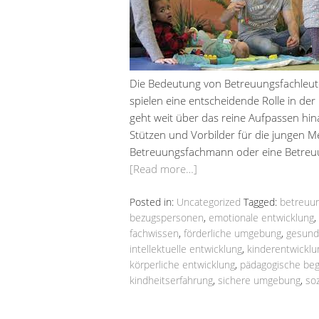
Die Bedeutung von Betreuungsfachleute
spielen eine entscheidende Rolle in de
geht weit über das reine Aufpassen hin
Stützen und Vorbilder für die jungen Me
Betreuungsfachmann oder eine Betreuu
[Read more…]
Posted in:
Uncategorized
Tagged:
betreuun
bezugspersonen
,
emotionale entwicklung
,
fachwissen
,
förderliche umgebung
,
gesund
intellektuelle entwicklung
,
kinderentwicklu
körperliche entwicklung
,
pädagogische beg
kindheitserfahrung
,
sichere umgebung
,
soz