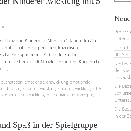
der Kinderentwicklung mit 5
Neues
mment
Professi
Unterstü
icklung von Kindern im Alter von 5 Jahren Im Alter
hritte in ihrer körperlichen, kognitiven,
Die zeit
 ist eine spannende Zeit, in der sie ihre
die Gene
elt um sie herum mit Neugier erkunden. Körperliche
Die Bede
re…]
der Kita
Entwick
,
buchstaben
,
emotionale entwicklung
,
emotionale
Die Bed
 ausdrücken
,
kinderentwicklung
,
kinderentwicklung mit 5
Schlüsse
,
körperliche entwicklung
,
mathematische konzepte
,
Unterst
Die Bede
in der S
und Spaß in der Spielgruppe