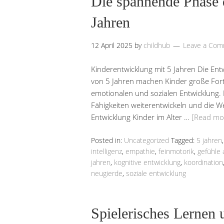
Die spannende Phase 
Jahren
12 April 2025
by
childhub
Leave a Co
Kinderentwicklung mit 5 Jahren Die Entw
von 5 Jahren machen Kinder große Fortsc
emotionalen und sozialen Entwicklung. Es
Fähigkeiten weiterentwickeln und die W
Entwicklung Kinder im Alter …
[Read mo
Posted in:
Uncategorized
Tagged:
5 jahren
intelligenz
,
empathie
,
feinmotorik
,
gefühle
jahren
,
kognitive entwicklung
,
koordination
neugierde
,
soziale entwicklung
Spielerisches Lernen 