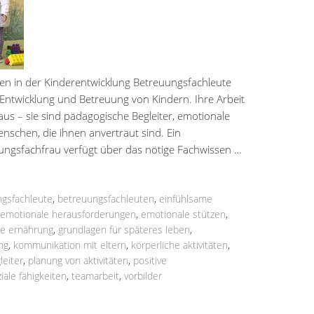
n in der Kinderentwicklung Betreuungsfachleute
r Entwicklung und Betreuung von Kindern. Ihre Arbeit
aus – sie sind pädagogische Begleiter, emotionale
nschen, die ihnen anvertraut sind. Ein
ngsfachfrau verfügt über das nötige Fachwissen …
gsfachleute
,
betreuungsfachleuten
,
einfühlsame
emotionale herausforderungen
,
emotionale stützen
,
e ernährung
,
grundlagen für späteres leben
,
ng
,
kommunikation mit eltern
,
körperliche aktivitäten
,
leiter
,
planung von aktivitäten
,
positive
iale fähigkeiten
,
teamarbeit
,
vorbilder