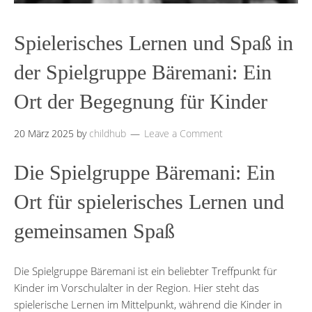
Spielerisches Lernen und Spaß in
der Spielgruppe Bäremani: Ein
Ort der Begegnung für Kinder
20 März 2025
by
childhub
Leave a Comment
Die Spielgruppe Bäremani: Ein
Ort für spielerisches Lernen und
gemeinsamen Spaß
Die Spielgruppe Bäremani ist ein beliebter Treffpunkt für
Kinder im Vorschulalter in der Region. Hier steht das
spielerische Lernen im Mittelpunkt, während die Kinder in