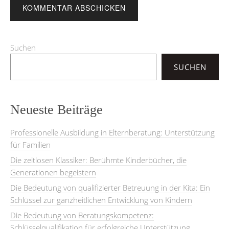
Suchen
SUCHEN
Neueste Beiträge
Professionelle Ausbildung in Elternberatung: Unterstützung
für Familien
Die zeitlosen Klassiker: Berühmte Kinderbücher, die
Generationen begeistern
Die Bedeutung von qualifizierter Betreuung in der Kita: Ein
Schlüssel zur ganzheitlichen Entwicklung von Kindern
Die Bedeutung von Beratungskompetenz:
Schlüsselqualifikation für erfolgreiche Unterstützung