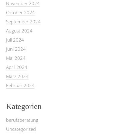
November 2024
Oktober 2024
September 2024
August 2024
Juli 2024
Juni 2024
Mai 2024
April 2024
März 2024
Februar 2024
Kategorien
berufsberatung
Uncategorized