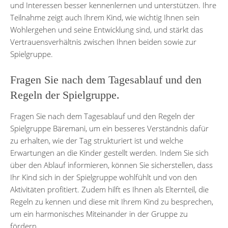
und Interessen besser kennenlernen und unterstützen. Ihre
Teilnahme zeigt auch Ihrem Kind, wie wichtig Ihnen sein
Wohlergehen und seine Entwicklung sind, und stärkt das
Vertrauensverhältnis zwischen Ihnen beiden sowie zur
Spielgruppe.
Fragen Sie nach dem Tagesablauf und den
Regeln der Spielgruppe.
Fragen Sie nach dem Tagesablauf und den Regeln der
Spielgruppe Bäremani, um ein besseres Verständnis dafür
zu erhalten, wie der Tag strukturiert ist und welche
Erwartungen an die Kinder gestellt werden. Indem Sie sich
über den Ablauf informieren, können Sie sicherstellen, dass
Ihr Kind sich in der Spielgruppe wohlfühlt und von den
Aktivitäten profitiert. Zudem hilft es Ihnen als Elternteil, die
Regeln zu kennen und diese mit Ihrem Kind zu besprechen,
um ein harmonisches Miteinander in der Gruppe zu
fördern.