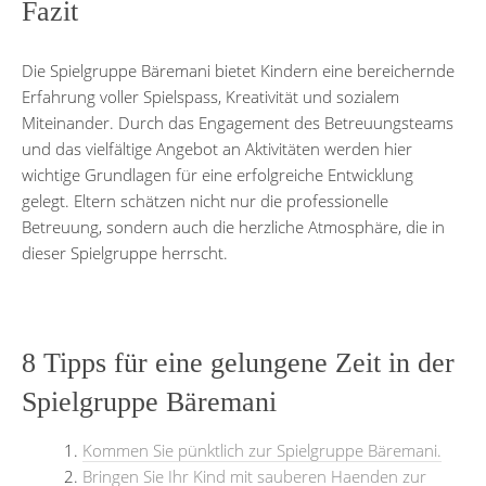
Fazit
Die Spielgruppe Bäremani bietet Kindern eine bereichernde
Erfahrung voller Spielspass, Kreativität und sozialem
Miteinander. Durch das Engagement des Betreuungsteams
und das vielfältige Angebot an Aktivitäten werden hier
wichtige Grundlagen für eine erfolgreiche Entwicklung
gelegt. Eltern schätzen nicht nur die professionelle
Betreuung, sondern auch die herzliche Atmosphäre, die in
dieser Spielgruppe herrscht.
8 Tipps für eine gelungene Zeit in der
Spielgruppe Bäremani
Kommen Sie pünktlich zur Spielgruppe Bäremani.
Bringen Sie Ihr Kind mit sauberen Haenden zur