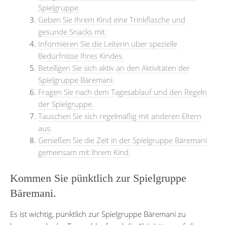
Spielgruppe.
Geben Sie Ihrem Kind eine Trinkflasche und
gesunde Snacks mit.
Informieren Sie die Leiterin über spezielle
Bedürfnisse Ihres Kindes.
Beteiligen Sie sich aktiv an den Aktivitäten der
Spielgruppe Bäremani.
Fragen Sie nach dem Tagesablauf und den Regeln
der Spielgruppe.
Tauschen Sie sich regelmäßig mit anderen Eltern
aus.
Genießen Sie die Zeit in der Spielgruppe Bäremani
gemeinsam mit Ihrem Kind.
Kommen Sie pünktlich zur Spielgruppe
Bäremani.
Es ist wichtig, pünktlich zur Spielgruppe Bäremani zu