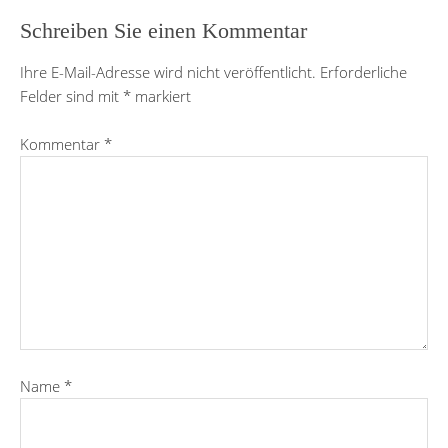
Schreiben Sie einen Kommentar
Ihre E-Mail-Adresse wird nicht veröffentlicht.
Erforderliche
Felder sind mit
*
markiert
Kommentar
*
Name
*