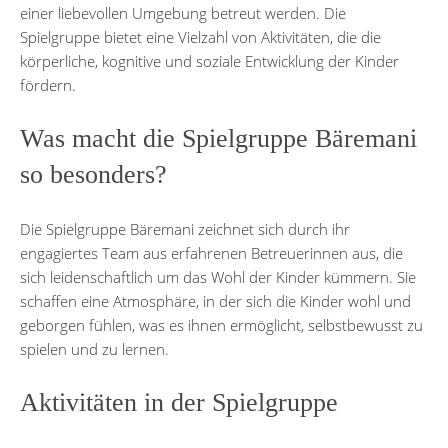
einer liebevollen Umgebung betreut werden. Die
Spielgruppe bietet eine Vielzahl von Aktivitäten, die die
körperliche, kognitive und soziale Entwicklung der Kinder
fördern.
Was macht die Spielgruppe Bäremani
so besonders?
Die Spielgruppe Bäremani zeichnet sich durch ihr
engagiertes Team aus erfahrenen Betreuerinnen aus, die
sich leidenschaftlich um das Wohl der Kinder kümmern. Sie
schaffen eine Atmosphäre, in der sich die Kinder wohl und
geborgen fühlen, was es ihnen ermöglicht, selbstbewusst zu
spielen und zu lernen.
Aktivitäten in der Spielgruppe