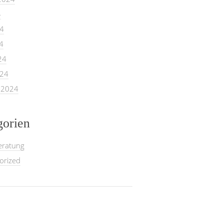
4
24
4
24
024
 2024
gorien
eratung
orized