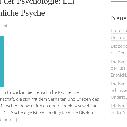
t der Psychologie: Ein
hliche Psyche
Neues
ment
Professi
Unterstü
Die zeit
die Gene
Die Bede
der Kita
Entwick
Die Bed
Schlüsse
Ein Einblick in die menschliche Psyche Die
Unterst
enschaft, die sich mit dem Verhalten und Erleben des
Die Bede
 Menschen denken, fühlen und handeln – sowohl auf
in der S
. Die Psychologie ist eine breit gefächerte Disziplin,
d more…]