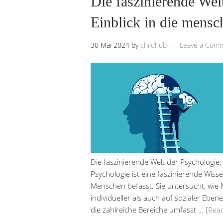
Die faszinierende Wel
Einblick in die mensc
30 Mai 2024
by
childhub
Leave a Com
Die faszinierende Welt der Psychologie: 
Psychologie ist eine faszinierende Wiss
Menschen befasst. Sie untersucht, wie
individueller als auch auf sozialer Ebene
die zahlreiche Bereiche umfasst …
[Rea