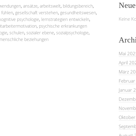
Neue
anwendungen
,
ansätze
,
arbeitswelt
,
bildungsbereich
,
,
fühlen
,
gesellschaft verstehen
,
gesundheitswesen
,
Keine K
kognitive psychologie
,
lernstrategien entwickeln
,
tarbeitermotivation
,
psychische erkrankungen
ogie
,
schulen
,
sozialer ebene
,
sozialpsychologie
,
Arch
menschliche beziehungen
Mai 202
April 20
März 2
Februar
Januar 
Dezemb
Novemb
Oktober
Septemb
August 