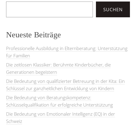
SUCHEN
Neueste Beiträge
Professionelle Ausbildung in Elternberatung: Unterstützung
für Familien
Die zeitlosen Klassiker: Berühmte Kinderbücher, die
Generationen begeistern
Die Bedeutung von qualifizierter Betreuung in der Kita: Ein
Schlüssel zur ganzheitlichen Entwicklung von Kindern
Die Bedeutung von Beratungskompetenz:
Schlüsselqualifikation für erfolgreiche Unterstützung
Die Bedeutung von Emotionaler Intelligenz (EQ) in der
Schweiz