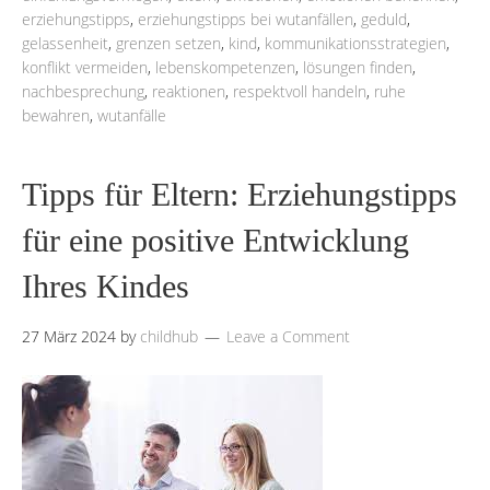
erziehungstipps
,
erziehungstipps bei wutanfällen
,
geduld
,
gelassenheit
,
grenzen setzen
,
kind
,
kommunikationsstrategien
,
konflikt vermeiden
,
lebenskompetenzen
,
lösungen finden
,
nachbesprechung
,
reaktionen
,
respektvoll handeln
,
ruhe
bewahren
,
wutanfälle
Tipps für Eltern: Erziehungstipps
für eine positive Entwicklung
Ihres Kindes
27 März 2024
by
childhub
Leave a Comment