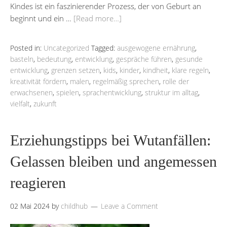
Kindes ist ein faszinierender Prozess, der von Geburt an
beginnt und ein …
[Read more…]
Posted in:
Uncategorized
Tagged:
ausgewogene ernährung
,
basteln
,
bedeutung
,
entwicklung
,
gespräche führen
,
gesunde
entwicklung
,
grenzen setzen
,
kids
,
kinder
,
kindheit
,
klare regeln
,
kreativität fördern
,
malen
,
regelmäßig sprechen
,
rolle der
erwachsenen
,
spielen
,
sprachentwicklung
,
struktur im alltag
,
vielfalt
,
zukunft
Erziehungstipps bei Wutanfällen:
Gelassen bleiben und angemessen
reagieren
02 Mai 2024
by
childhub
Leave a Comment