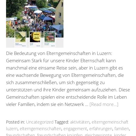
Die Bedeutung von Elterngemeinschaften in Luzern:
Gemeinsam Stark für unsere Kinder Elternschaft kann
manchmal eine einsame Reise sein, aber in Luzern gibt es
eine wachsende Bewegung von Elterngemeinschaften, die
sich zusammenschließen, um sich gegenseitig zu
unterstützen und ihre Kinder gemeinsam aufzuziehen. Diese
Gemeinschaften spielen eine entscheidende Rolle im Leben
vieler Familien, indem sie ein Netzwerk …
[Read more…]
Posted in:
Uncategorized
Tagged:
aktivitäten
,
elterngemeinschaft
luzern
,
elterngemeinschaften
,
engagement
,
erfahrungen
,
familien
,
freundschaften
,
freundschaften knüpfen
,
gleichgesinnte
,
kinder
,