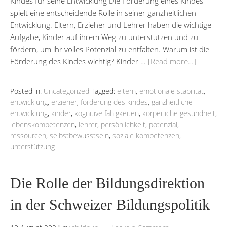
Kindes für seine Entwicklung Die Förderung eines Kindes
spielt eine entscheidende Rolle in seiner ganzheitlichen
Entwicklung. Eltern, Erzieher und Lehrer haben die wichtige
Aufgabe, Kinder auf ihrem Weg zu unterstützen und zu
fördern, um ihr volles Potenzial zu entfalten. Warum ist die
Förderung des Kindes wichtig? Kinder …
[Read more…]
Posted in:
Uncategorized
Tagged:
eltern
,
emotionale stabilität
,
entwicklung
,
erzieher
,
förderung des kindes
,
ganzheitliche
entwicklung
,
kinder
,
kognitive fähigkeiten
,
körperliche gesundheit
,
lebenskompetenzen
,
lehrer
,
persönlichkeit
,
potenzial
,
ressourcen
,
selbstbewusstsein
,
soziale kompetenzen
,
unterstützung
Die Rolle der Bildungsdirektion
in der Schweizer Bildungspolitik