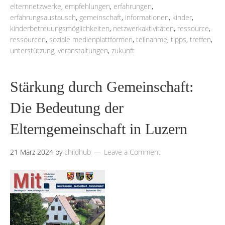
elternnetzwerke
,
empfehlungen
,
erfahrungen
,
erfahrungsaustausch
,
gemeinschaft
,
informationen
,
kinder
,
kinderbetreuungsmöglichkeiten
,
netzwerkaktivitäten
,
ressource
,
ressourcen
,
soziale medienplattformen
,
teilnahme
,
tipps
,
treffen
,
unterstützung
,
veranstaltungen
,
zukunft
Stärkung durch Gemeinschaft:
Die Bedeutung der
Elterngemeinschaft in Luzern
21 März 2024
by
childhub
Leave a Comment