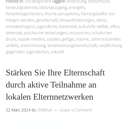
Posted in:
Uncategorized
Tagged:
bedeutung
,
bedürfnisse
,
beratungsdienste
,
bildungszugang
,
energien
,
freizeitmöglichkeiten
,
frische perspektive
,
führungskräfte von
morgen werden
,
gesellschaft
,
herausforderungen
,
ideen
,
innovationsgeist
,
jugendliche
,
kreativität
,
kulturelle vielfalt
,
offen
,
potenzial
,
psychische belastungen
,
ressourcen
,
schulischer
druck
,
soziale medien
,
soziales gefüge
,
träume
,
unterstützendes
umfeld
,
unterstützung
,
verantwortungsbereitschaft
,
verpflichtung
gegenüber jugendlichen
,
zukunft
Stärken Sie Ihre Elternschaft
durch aktive Teilnahme an
lokalen Elternnetzwerken
22 März 2024
by
childhub
Leave a Comment