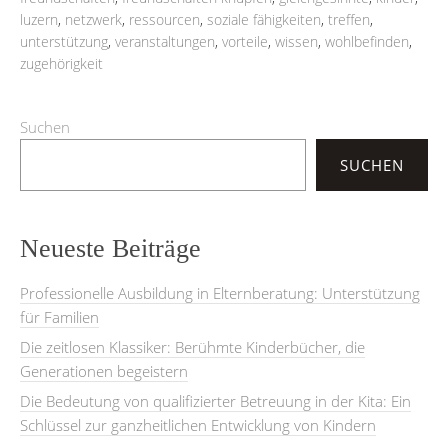
luzern
,
netzwerk
,
ressourcen
,
soziale fähigkeiten
,
treffen
,
unterstützung
,
veranstaltungen
,
vorteile
,
wissen
,
wohlbefinden
,
zugehörigkeit
Suchen
SUCHEN
Neueste Beiträge
Professionelle Ausbildung in Elternberatung: Unterstützung
für Familien
Die zeitlosen Klassiker: Berühmte Kinderbücher, die
Generationen begeistern
Die Bedeutung von qualifizierter Betreuung in der Kita: Ein
Schlüssel zur ganzheitlichen Entwicklung von Kindern