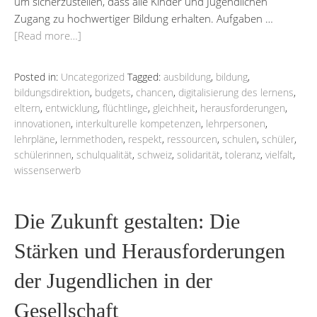
um sicherzustellen, dass alle Kinder und Jugendlichen
Zugang zu hochwertiger Bildung erhalten. Aufgaben …
[Read more…]
Posted in:
Uncategorized
Tagged:
ausbildung
,
bildung
,
bildungsdirektion
,
budgets
,
chancen
,
digitalisierung des lernens
,
eltern
,
entwicklung
,
flüchtlinge
,
gleichheit
,
herausforderungen
,
innovationen
,
interkulturelle kompetenzen
,
lehrpersonen
,
lehrpläne
,
lernmethoden
,
respekt
,
ressourcen
,
schulen
,
schüler
,
schülerinnen
,
schulqualität
,
schweiz
,
solidarität
,
toleranz
,
vielfalt
,
wissenserwerb
Die Zukunft gestalten: Die
Stärken und Herausforderungen
der Jugendlichen in der
Gesellschaft