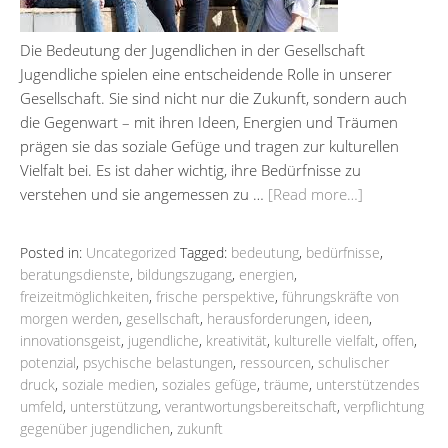
Die Bedeutung der Jugendlichen in der Gesellschaft
Jugendliche spielen eine entscheidende Rolle in unserer
Gesellschaft. Sie sind nicht nur die Zukunft, sondern auch
die Gegenwart – mit ihren Ideen, Energien und Träumen
prägen sie das soziale Gefüge und tragen zur kulturellen
Vielfalt bei. Es ist daher wichtig, ihre Bedürfnisse zu
verstehen und sie angemessen zu …
[Read more…]
Posted in:
Uncategorized
Tagged:
bedeutung
,
bedürfnisse
,
beratungsdienste
,
bildungszugang
,
energien
,
freizeitmöglichkeiten
,
frische perspektive
,
führungskräfte von
morgen werden
,
gesellschaft
,
herausforderungen
,
ideen
,
innovationsgeist
,
jugendliche
,
kreativität
,
kulturelle vielfalt
,
offen
,
potenzial
,
psychische belastungen
,
ressourcen
,
schulischer
druck
,
soziale medien
,
soziales gefüge
,
träume
,
unterstützendes
umfeld
,
unterstützung
,
verantwortungsbereitschaft
,
verpflichtung
gegenüber jugendlichen
,
zukunft