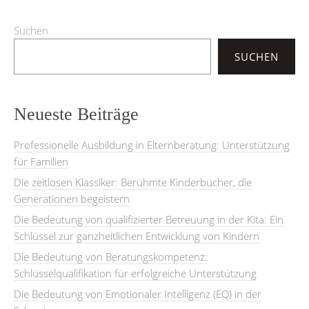
Suchen
SUCHEN
Neueste Beiträge
Professionelle Ausbildung in Elternberatung: Unterstützung
für Familien
Die zeitlosen Klassiker: Berühmte Kinderbücher, die
Generationen begeistern
Die Bedeutung von qualifizierter Betreuung in der Kita: Ein
Schlüssel zur ganzheitlichen Entwicklung von Kindern
Die Bedeutung von Beratungskompetenz:
Schlüsselqualifikation für erfolgreiche Unterstützung
Die Bedeutung von Emotionaler Intelligenz (EQ) in der