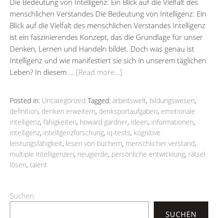
Die Bedeutung von Intelligenz: Ein Blick auf die Vielfalt des
menschlichen Verstandes Die Bedeutung von Intelligenz: Ein
Blick auf die Vielfalt des menschlichen Verstandes Intelligenz
ist ein faszinierendes Konzept, das die Grundlage für unser
Denken, Lernen und Handeln bildet. Doch was genau ist
Intelligenz und wie manifestiert sie sich in unserem täglichen
Leben? In diesem …
[Read more…]
Posted in:
Uncategorized
Tagged:
arbeitswelt
,
bildungswesen
,
definition
,
denken erweitern
,
denksportaufgaben
,
emotionale
intelligenz
,
fähigkeiten
,
howard gardner
,
ideen
,
informationen
,
intelligenz
,
intelligenzforschung
,
iq-tests
,
kognitive
leistungsfähigkeit
,
lesen von büchern
,
menschlicher verstand
,
multiple intelligenzen
,
neugierde
,
persönliche entwicklung
,
rätsel
lösen
,
talent
Suchen
SUCHEN