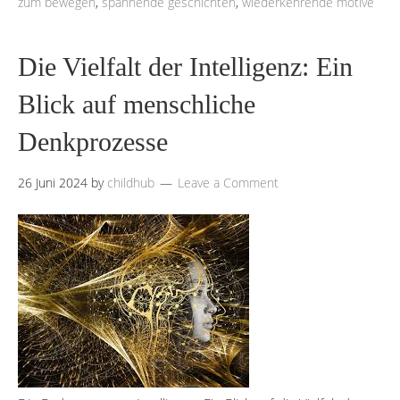
zum bewegen
,
spannende geschichten
,
wiederkehrende motive
Die Vielfalt der Intelligenz: Ein
Blick auf menschliche
Denkprozesse
26 Juni 2024
by
childhub
Leave a Comment