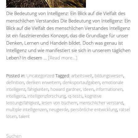
Die Bedeutung von Intelligenz: Ein Blick auf die Vielfalt des
menschlichen Verstandes Die Bedeutung von Intelligenz: Ein
Blick auf die Vielfalt des menschlichen Verstandes Intelligenz
ist ein faszinierendes Konzept, das die Grundlage für unser
Denken, Lernen und Handeln bildet. Doch was genau ist
Intelligenz und wie manifestiert sie sich in unserem täglichen
Leben? In diesem …
[Read more…]
Posted in:
Uncategorized
Tagged:
arbeitswelt
,
bildungswesen
,
definition
,
denken erweitern
,
denksportaufgaben
,
emotionale
intelligenz
,
fähigkeiten
,
howard gardner
,
ideen
,
informationen
,
intelligenz
,
intelligenzforschung
,
iq-tests
,
kognitive
leistungsfähigkeit
,
lesen von büchern
,
menschlicher verstand
,
multiple intelligenzen
,
neugierde
,
persönliche entwicklung
,
rätsel
lösen
,
talent
Suchen