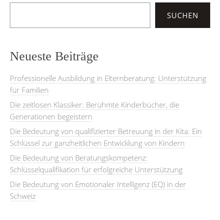
SUCHEN
Neueste Beiträge
Professionelle Ausbildung in Elternberatung: Unterstützung
für Familien
Die zeitlosen Klassiker: Berühmte Kinderbücher, die
Generationen begeistern
Die Bedeutung von qualifizierter Betreuung in der Kita: Ein
Schlüssel zur ganzheitlichen Entwicklung von Kindern
Die Bedeutung von Beratungskompetenz:
Schlüsselqualifikation für erfolgreiche Unterstützung
Die Bedeutung von Emotionaler Intelligenz (EQ) in der
Schweiz