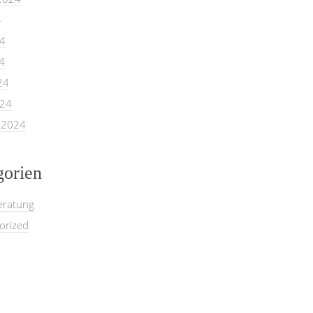
4
24
4
24
024
 2024
gorien
eratung
orized