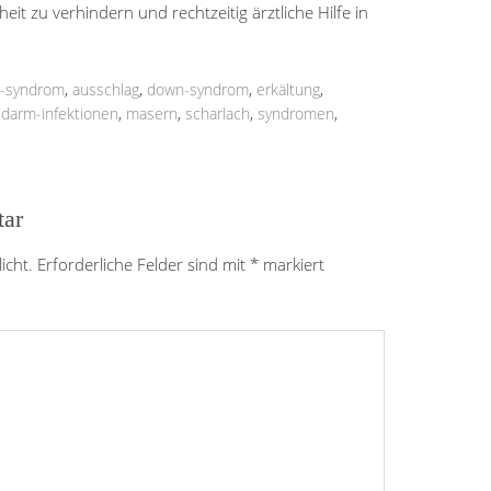
eit zu verhindern und rechtzeitig ärztliche Hilfe in
r-syndrom
,
ausschlag
,
down-syndrom
,
erkältung
,
darm-infektionen
,
masern
,
scharlach
,
syndromen
,
tar
icht.
Erforderliche Felder sind mit
*
markiert