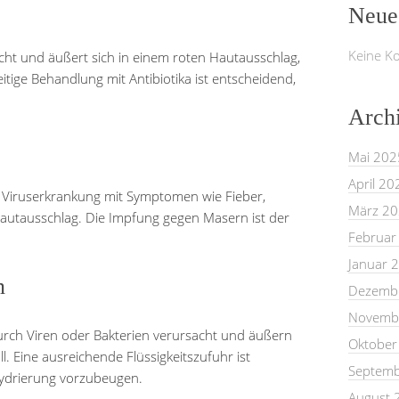
Neue
Keine K
cht und äußert sich in einem roten Hautausschlag,
tige Behandlung mit Antibiotika ist entscheidend,
Arch
Mai 202
April 20
 Viruserkrankung mit Symptomen wie Fieber,
März 2
autausschlag. Die Impfung gegen Masern ist der
Februar
Januar 
n
Dezemb
Novemb
rch Viren oder Bakterien verursacht und äußern
Oktober
l. Eine ausreichende Flüssigkeitszufuhr ist
Septemb
hydrierung vorzubeugen.
August 