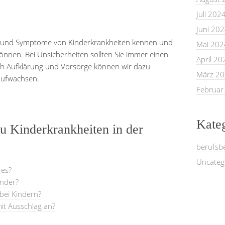
Juli 202
Juni 20
chen und Symptome von Kinderkrankheiten kennen und
Mai 202
önnen. Bei Unsicherheiten sollten Sie immer einen
April 20
rch Aufklärung und Vorsorge können wir dazu
März 2
aufwachsen.
Februar
Kate
zu Kinderkrankheiten in der
berufsb
Uncateg
 es?
inder?
 bei Kindern?
it Ausschlag an?