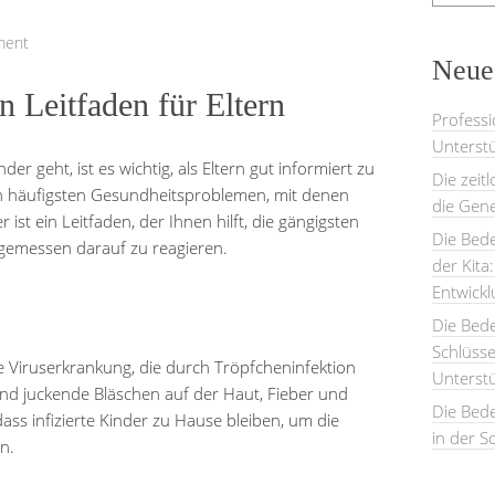
ment
Neues
n Leitfaden für Eltern
Professi
Unterstü
 geht, ist es wichtig, als Eltern gut informiert zu
Die zeit
n häufigsten Gesundheitsproblemen, mit denen
die Gene
ist ein Leitfaden, der Ihnen hilft, die gängigsten
Die Bede
gemessen darauf zu reagieren.
der Kita
Entwick
Die Bed
Schlüsse
Viruserkrankung, die durch Tröpfcheninfektion
Unterst
nd juckende Bläschen auf der Haut, Fieber und
Die Bede
dass infizierte Kinder zu Hause bleiben, um die
in der S
n.