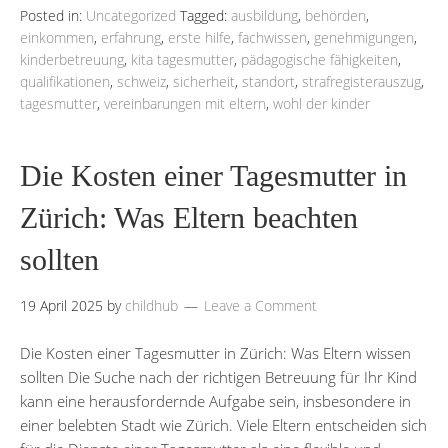
Posted in:
Uncategorized
Tagged:
ausbildung
,
behörden
,
einkommen
,
erfahrung
,
erste hilfe
,
fachwissen
,
genehmigungen
,
kinderbetreuung
,
kita tagesmutter
,
pädagogische fähigkeiten
,
qualifikationen
,
schweiz
,
sicherheit
,
standort
,
strafregisterauszug
,
tagesmutter
,
vereinbarungen mit eltern
,
wohl der kinder
Die Kosten einer Tagesmutter in
Zürich: Was Eltern beachten
sollten
19 April 2025
by
childhub
Leave a Comment
Die Kosten einer Tagesmutter in Zürich: Was Eltern wissen
sollten Die Suche nach der richtigen Betreuung für Ihr Kind
kann eine herausfordernde Aufgabe sein, insbesondere in
einer belebten Stadt wie Zürich. Viele Eltern entscheiden sich