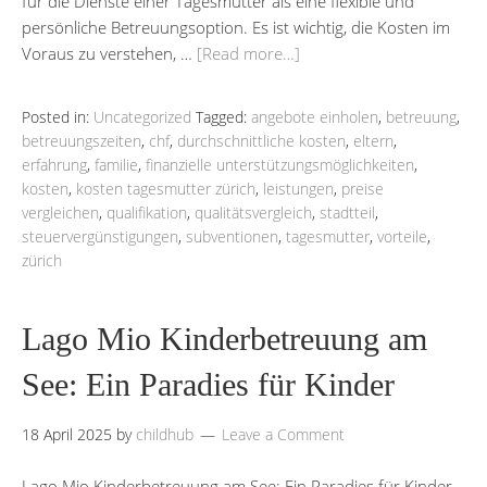
für die Dienste einer Tagesmutter als eine flexible und
persönliche Betreuungsoption. Es ist wichtig, die Kosten im
Voraus zu verstehen, …
[Read more…]
Posted in:
Uncategorized
Tagged:
angebote einholen
,
betreuung
,
betreuungszeiten
,
chf
,
durchschnittliche kosten
,
eltern
,
erfahrung
,
familie
,
finanzielle unterstützungsmöglichkeiten
,
kosten
,
kosten tagesmutter zürich
,
leistungen
,
preise
vergleichen
,
qualifikation
,
qualitätsvergleich
,
stadtteil
,
steuervergünstigungen
,
subventionen
,
tagesmutter
,
vorteile
,
zürich
Lago Mio Kinderbetreuung am
See: Ein Paradies für Kinder
18 April 2025
by
childhub
Leave a Comment
Lago Mio Kinderbetreuung am See: Ein Paradies für Kinder