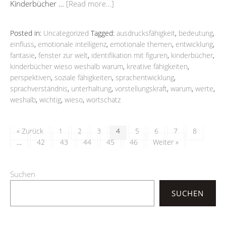
Kinderbücher …
[Read more…]
Posted in:
Uncategorized
Tagged:
ausdrucksfähigkeit
,
bedeutung
,
einfluss
,
emotionale intelligenz
,
emotionale themen
,
entwicklung
,
fantasie
,
fenster zur welt
,
identifikation mit figuren
,
kinderbücher
,
kinderbücher wieso weshalb warum
,
kreative fähigkeiten
,
perspektiven
,
soziale fähigkeiten
,
sprachentwicklung
,
sprachverständnis
,
unterhaltung
,
vorstellungskraft
,
warum
,
werte
,
weshalb
,
wichtig
,
wieso
,
wortschatz
« Zurück
1
2
3
4
5
6
7
8
…
42
43
44
45
46
Weiter »
Suchen
SUCHEN