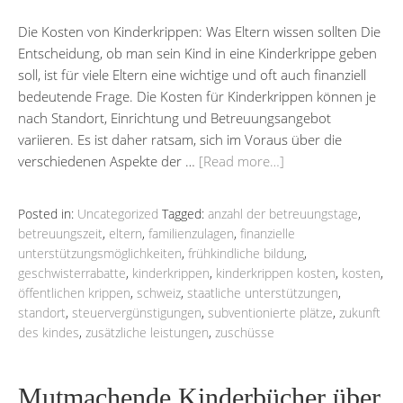
Die Kosten von Kinderkrippen: Was Eltern wissen sollten Die
Entscheidung, ob man sein Kind in eine Kinderkrippe geben
soll, ist für viele Eltern eine wichtige und oft auch finanziell
bedeutende Frage. Die Kosten für Kinderkrippen können je
nach Standort, Einrichtung und Betreuungsangebot
variieren. Es ist daher ratsam, sich im Voraus über die
verschiedenen Aspekte der …
[Read more…]
Posted in:
Uncategorized
Tagged:
anzahl der betreuungstage
,
betreuungszeit
,
eltern
,
familienzulagen
,
finanzielle
unterstützungsmöglichkeiten
,
frühkindliche bildung
,
geschwisterrabatte
,
kinderkrippen
,
kinderkrippen kosten
,
kosten
,
öffentlichen krippen
,
schweiz
,
staatliche unterstützungen
,
standort
,
steuervergünstigungen
,
subventionierte plätze
,
zukunft
des kindes
,
zusätzliche leistungen
,
zuschüsse
Mutmachende Kinderbücher über