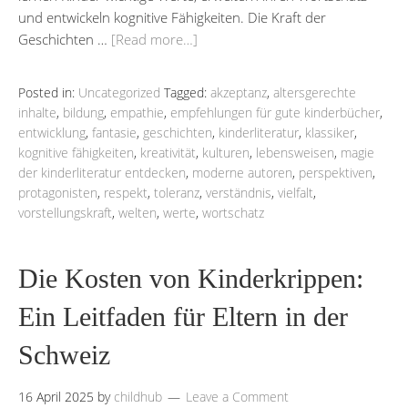
und entwickeln kognitive Fähigkeiten. Die Kraft der
Geschichten …
[Read more…]
Posted in:
Uncategorized
Tagged:
akzeptanz
,
altersgerechte
inhalte
,
bildung
,
empathie
,
empfehlungen für gute kinderbücher
,
entwicklung
,
fantasie
,
geschichten
,
kinderliteratur
,
klassiker
,
kognitive fähigkeiten
,
kreativität
,
kulturen
,
lebensweisen
,
magie
der kinderliteratur entdecken
,
moderne autoren
,
perspektiven
,
protagonisten
,
respekt
,
toleranz
,
verständnis
,
vielfalt
,
vorstellungskraft
,
welten
,
werte
,
wortschatz
Die Kosten von Kinderkrippen:
Ein Leitfaden für Eltern in der
Schweiz
16 April 2025
by
childhub
Leave a Comment