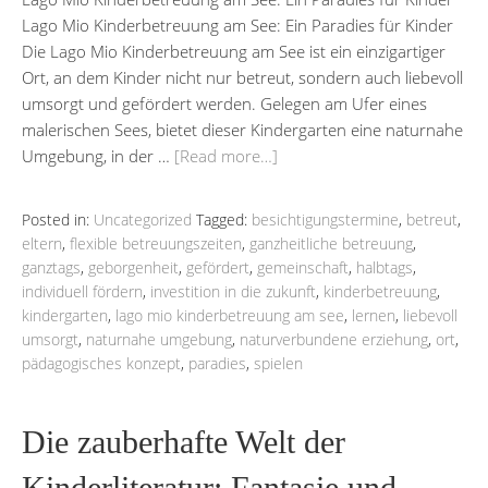
Lago Mio Kinderbetreuung am See: Ein Paradies für Kinder
Die Lago Mio Kinderbetreuung am See ist ein einzigartiger
Ort, an dem Kinder nicht nur betreut, sondern auch liebevoll
umsorgt und gefördert werden. Gelegen am Ufer eines
malerischen Sees, bietet dieser Kindergarten eine naturnahe
Umgebung, in der …
[Read more…]
Posted in:
Uncategorized
Tagged:
besichtigungstermine
,
betreut
,
eltern
,
flexible betreuungszeiten
,
ganzheitliche betreuung
,
ganztags
,
geborgenheit
,
gefördert
,
gemeinschaft
,
halbtags
,
individuell fördern
,
investition in die zukunft
,
kinderbetreuung
,
kindergarten
,
lago mio kinderbetreuung am see
,
lernen
,
liebevoll
umsorgt
,
naturnahe umgebung
,
naturverbundene erziehung
,
ort
,
pädagogisches konzept
,
paradies
,
spielen
Die zauberhafte Welt der
Kinderliteratur: Fantasie und