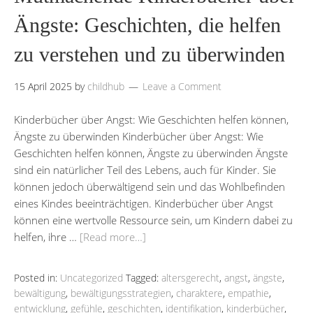
Ängste: Geschichten, die helfen
zu verstehen und zu überwinden
15 April 2025
by
childhub
Leave a Comment
Kinderbücher über Angst: Wie Geschichten helfen können,
Ängste zu überwinden Kinderbücher über Angst: Wie
Geschichten helfen können, Ängste zu überwinden Ängste
sind ein natürlicher Teil des Lebens, auch für Kinder. Sie
können jedoch überwältigend sein und das Wohlbefinden
eines Kindes beeinträchtigen. Kinderbücher über Angst
können eine wertvolle Ressource sein, um Kindern dabei zu
helfen, ihre …
[Read more…]
Posted in:
Uncategorized
Tagged:
altersgerecht
,
angst
,
ängste
,
bewältigung
,
bewältigungsstrategien
,
charaktere
,
empathie
,
entwicklung
,
gefühle
,
geschichten
,
identifikation
,
kinderbücher
,