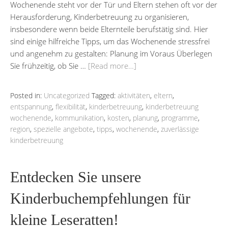
Wochenende steht vor der Tür und Eltern stehen oft vor der
Herausforderung, Kinderbetreuung zu organisieren,
insbesondere wenn beide Elternteile berufstätig sind. Hier
sind einige hilfreiche Tipps, um das Wochenende stressfrei
und angenehm zu gestalten: Planung im Voraus Überlegen
Sie frühzeitig, ob Sie …
[Read more…]
Posted in:
Uncategorized
Tagged:
aktivitäten
,
eltern
,
entspannung
,
flexibilität
,
kinderbetreuung
,
kinderbetreuung
wochenende
,
kommunikation
,
kosten
,
planung
,
programme
,
region
,
spezielle angebote
,
tipps
,
wochenende
,
zuverlässige
kinderbetreuung
Entdecken Sie unsere
Kinderbuchempfehlungen für
kleine Leseratten!