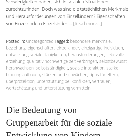
Schwierigkeiten haben, sich in sozialen Situationen
zurechtzufinden. Doch was sind die tatsächlichen Merkmale
und Herausforderungen von Einzelkindern? Eigenschaften
von Einzelkindern Einzelkinder …
[Read more…]
Posted in:
Uncategorized
Tagged:
besondere merkmale
,
beziehung
,
eigenschaften
,
einzelkinder
,
einzigartige individuen
,
entwicklung sozialer fähigkeiten
,
herausforderungen
,
liebevolle
erziehung
,
qualitativ hochwertige zeit verbringen
,
selbstbewusst
heranwachsen
,
selbstständigkeit
,
soziale interaktion
,
starke
bindung aufbauen
,
stärken und schwächen
,
tipps für eltern
,
überprotektion
,
unterstützung bei konflikten
,
vertrauen
,
wertschätzung und unterstützung vermitteln
Die Bedeutung von
Gruppenarbeit für die soziale
Entwicklung von Kindern