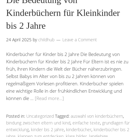
Kinderbüchern für Kleinkinder
bis 2 Jahre
24 April 2025
by
childhub
Leave a Comment
Kinderbücher für Kinder bis 2 Jahre Die Bedeutung von
Kinderbüchern für Kinder bis 2 Jahre Für Eltern ist es nie zu
früh, ihren Kindern die Welt der Bücher näherzubringen.
Selbst Babys im Alter von bis zu 2 Jahren können von
regelmäßigem Vorlesen profitieren. Kinderbücher spielen
eine wichtige Rolle in der frühkindlichen Entwicklung und
können die …
[Read more…]
Posted in:
Uncategorized
Tagged:
auswahl von kinderbüchern
,
bindung zwischen eltern und kind
,
einfache texte
,
grundlagen für
entwicklung
,
kinder bis 2 jahre
,
kinderbücher
,
kinderbücher bis 2
jahre
,
klappen zum entdecken
,
klare bilder
,
langlebige