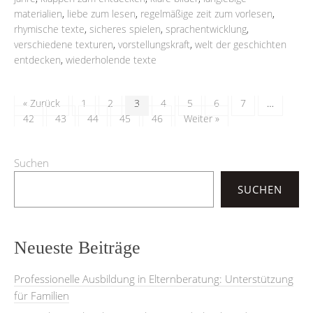
materialien
,
liebe zum lesen
,
regelmäßige zeit zum vorlesen
,
rhymische texte
,
sicheres spielen
,
sprachentwicklung
,
verschiedene texturen
,
vorstellungskraft
,
welt der geschichten
entdecken
,
wiederholende texte
« Zurück
1
2
3
4
5
6
7
…
42
43
44
45
46
Weiter »
Suchen
SUCHEN
Neueste Beiträge
Professionelle Ausbildung in Elternberatung: Unterstützung
für Familien