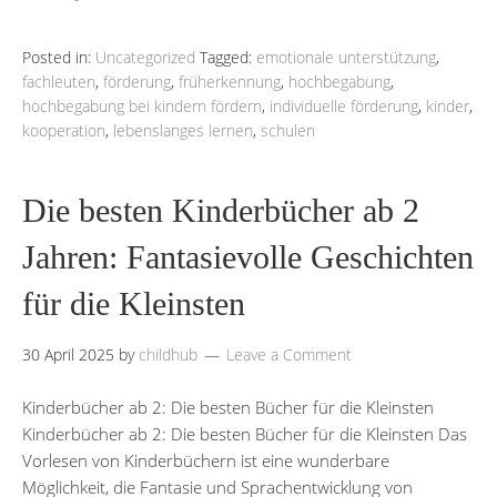
Posted in:
Uncategorized
Tagged:
emotionale unterstützung
,
fachleuten
,
förderung
,
früherkennung
,
hochbegabung
,
hochbegabung bei kindern fördern
,
individuelle förderung
,
kinder
,
kooperation
,
lebenslanges lernen
,
schulen
Die besten Kinderbücher ab 2
Jahren: Fantasievolle Geschichten
für die Kleinsten
30 April 2025
by
childhub
Leave a Comment
Kinderbücher ab 2: Die besten Bücher für die Kleinsten
Kinderbücher ab 2: Die besten Bücher für die Kleinsten Das
Vorlesen von Kinderbüchern ist eine wunderbare
Möglichkeit, die Fantasie und Sprachentwicklung von