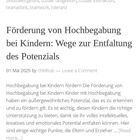
selbstwertgefühl
,
soziale fähigkeiten
,
soziale interaktion
,
teamarbeit
,
teamwork
,
toleranz
Förderung von Hochbegabung
bei Kindern: Wege zur Entfaltung
des Potenzials
01 Mai 2025
by
childhub
Leave a Comment
Hochbegabung bei Kindern fördern Die Förderung von
Hochbegabung bei Kindern Kinder mit Hochbegabung
haben ein außergewöhnliches Potenzial, das es zu erkennen
und zu fördern gilt. Es ist wichtig, diesen Kindern die richtige
Unterstützung zu bieten, damit sie ihr volles intellektuelles,
kreatives und emotionales Potential entfalten können. Hier
sind einige wichtige Punkte, die Eltern und Erzieher …
[Read
more…]