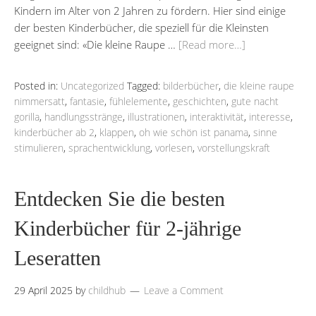
Kindern im Alter von 2 Jahren zu fördern. Hier sind einige
der besten Kinderbücher, die speziell für die Kleinsten
geeignet sind: «Die kleine Raupe …
[Read more…]
Posted in:
Uncategorized
Tagged:
bilderbücher
,
die kleine raupe
nimmersatt
,
fantasie
,
fühlelemente
,
geschichten
,
gute nacht
gorilla
,
handlungsstränge
,
illustrationen
,
interaktivität
,
interesse
,
kinderbücher ab 2
,
klappen
,
oh wie schön ist panama
,
sinne
stimulieren
,
sprachentwicklung
,
vorlesen
,
vorstellungskraft
Entdecken Sie die besten
Kinderbücher für 2-jährige
Leseratten
29 April 2025
by
childhub
Leave a Comment