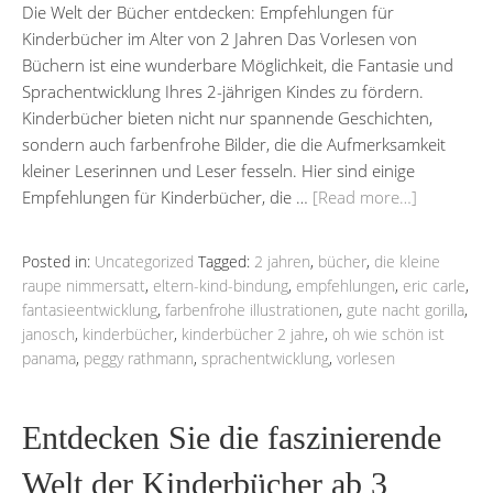
Die Welt der Bücher entdecken: Empfehlungen für
Kinderbücher im Alter von 2 Jahren Das Vorlesen von
Büchern ist eine wunderbare Möglichkeit, die Fantasie und
Sprachentwicklung Ihres 2-jährigen Kindes zu fördern.
Kinderbücher bieten nicht nur spannende Geschichten,
sondern auch farbenfrohe Bilder, die die Aufmerksamkeit
kleiner Leserinnen und Leser fesseln. Hier sind einige
Empfehlungen für Kinderbücher, die …
[Read more…]
Posted in:
Uncategorized
Tagged:
2 jahren
,
bücher
,
die kleine
raupe nimmersatt
,
eltern-kind-bindung
,
empfehlungen
,
eric carle
,
fantasieentwicklung
,
farbenfrohe illustrationen
,
gute nacht gorilla
,
janosch
,
kinderbücher
,
kinderbücher 2 jahre
,
oh wie schön ist
panama
,
peggy rathmann
,
sprachentwicklung
,
vorlesen
Entdecken Sie die faszinierende
Welt der Kinderbücher ab 3