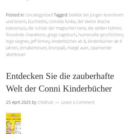
Posted in:
Uncategorized
Tagged:
beliebt bei jungen leserinnen
und lesern
,
buchreihe
,
cornelia funke
,
der kleine drache
kokosnuss
,
die schule der magischen tiere
,
die wilden hühner
,
fesselnde charaktere
,
gregs tagebuch
,
humorvolle geschichten
,
ingo siegner
,
jeff kinney
,
kinderbücher ab 8
,
kinderbücher ab 8
jahren
,
lernabenteuer
,
lesespaß
,
margit auer
,
spannende
abenteuer
Entdecken Sie die zauberhafte
Welt der Conni Kinderbücher
25 April 2025
by
childhub
Leave a Comment