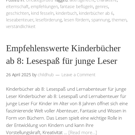
elternschaft
,
empfehlungen
,
fantasie beflügeln
,
genres
,
geschichten
,
kind fesseln
,
kinderbuch
,
kinderbücher ab 6
,
leseabenteuer
,
leseförderung
,
lesen fördern
,
spannung
,
themen
,
verständlichkeit
Empfehlenswerte Kinderbücher
ab 8: Lesespaß für junge Leser
26 April 2025
by
childhub
Leave a Comment
Kinderbücher ab 8: Lesespaß und Lernabenteuer für junge
Leser Kinderbücher ab 8: Lesespaß und Lernabenteuer für
junge Leser Für Kinder im Alter von 8 Jahren öffnet sich eine
faszinierende Welt voller Abenteuer, Fantasie und Wissen in
Form von Büchern. Das Lesen spielt eine wichtige Rolle in
der Entwicklung von Kindern und kann ihre
Vorstellungskraft, Kreativität …
[Read more…]