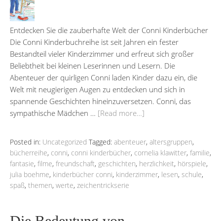
Entdecken Sie die zauberhafte Welt der Conni Kinderbücher
Die Conni Kinderbuchreihe ist seit Jahren ein fester
Bestandteil vieler Kinderzimmer und erfreut sich großer
Beliebtheit bei kleinen Leserinnen und Lesern. Die
Abenteuer der quirligen Conni laden Kinder dazu ein, die
Welt mit neugierigen Augen zu entdecken und sich in
spannende Geschichten hineinzuversetzen. Conni, das
sympathische Mädchen …
[Read more…]
Posted in:
Uncategorized
Tagged:
abenteuer
,
altersgruppen
,
bücherreihe
,
conni
,
conni kinderbücher
,
cornelia klawitter
,
familie
,
fantasie
,
filme
,
freundschaft
,
geschichten
,
herzlichkeit
,
hörspiele
,
julia boehme
,
kinderbücher conni
,
kinderzimmer
,
lesen
,
schule
,
spaß
,
themen
,
werte
,
zeichentrickserie
Die Bedeutung von