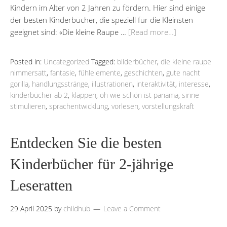
Kindern im Alter von 2 Jahren zu fördern. Hier sind einige
der besten Kinderbücher, die speziell für die Kleinsten
geeignet sind: «Die kleine Raupe …
[Read more…]
Posted in:
Uncategorized
Tagged:
bilderbücher
,
die kleine raupe
nimmersatt
,
fantasie
,
fühlelemente
,
geschichten
,
gute nacht
gorilla
,
handlungsstränge
,
illustrationen
,
interaktivität
,
interesse
,
kinderbücher ab 2
,
klappen
,
oh wie schön ist panama
,
sinne
stimulieren
,
sprachentwicklung
,
vorlesen
,
vorstellungskraft
Entdecken Sie die besten
Kinderbücher für 2-jährige
Leseratten
29 April 2025
by
childhub
Leave a Comment