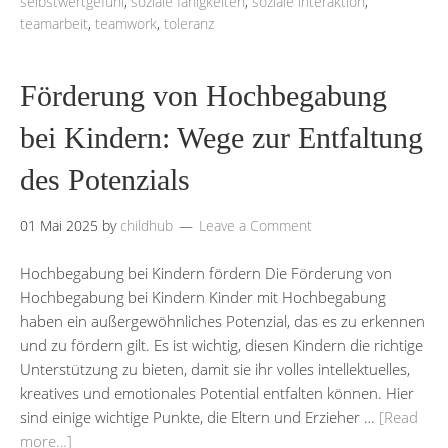
selbstwertgefühl
,
soziale fähigkeiten
,
soziale interaktion
,
teamarbeit
,
teamwork
,
toleranz
Förderung von Hochbegabung
bei Kindern: Wege zur Entfaltung
des Potenzials
01 Mai 2025
by
childhub
Leave a Comment
Hochbegabung bei Kindern fördern Die Förderung von
Hochbegabung bei Kindern Kinder mit Hochbegabung
haben ein außergewöhnliches Potenzial, das es zu erkennen
und zu fördern gilt. Es ist wichtig, diesen Kindern die richtige
Unterstützung zu bieten, damit sie ihr volles intellektuelles,
kreatives und emotionales Potential entfalten können. Hier
sind einige wichtige Punkte, die Eltern und Erzieher …
[Read
more…]