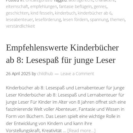
elternschaft
,
empfehlungen
,
fantasie beflügeln
,
genres
,
geschichten
,
kind fesseln
,
kinderbuch
,
kinderbücher ab 6
,
leseabenteuer
,
leseförderung
,
lesen fördern
,
spannung
,
themen
,
verständlichkeit
Empfehlenswerte Kinderbücher
ab 8: Lesespaß für junge Leser
26 April 2025
by
childhub
Leave a Comment
Kinderbücher ab 8: Lesespaß und Lernabenteuer für junge
Leser Kinderbücher ab 8: Lesespaß und Lernabenteuer für
junge Leser Für Kinder im Alter von 8 Jahren öffnet sich eine
faszinierende Welt voller Abenteuer, Fantasie und Wissen in
Form von Büchern. Das Lesen spielt eine wichtige Rolle in
der Entwicklung von Kindern und kann ihre
Vorstellungskraft, Kreativität …
[Read more…]