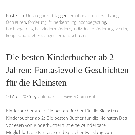
Posted in:
Uncategorized
Tagged:
emotionale unterstützung
,
fachleuten
,
förderung
,
früherkennung
,
hochbegabung
,
hochbegabung bei kindern fördern
,
individuelle förderung
,
kinder
,
kooperation
,
lebenslanges lernen
,
schulen
Die besten Kinderbücher ab 2
Jahren: Fantasievolle Geschichten
für die Kleinsten
30 April 2025
by
childhub
Leave a Comment
Kinderbücher ab 2: Die besten Bücher für die Kleinsten
Kinderbücher ab 2: Die besten Bücher für die Kleinsten Das
Vorlesen von Kinderbüchern ist eine wunderbare
Möglichkeit, die Fantasie und Sprachentwicklung von