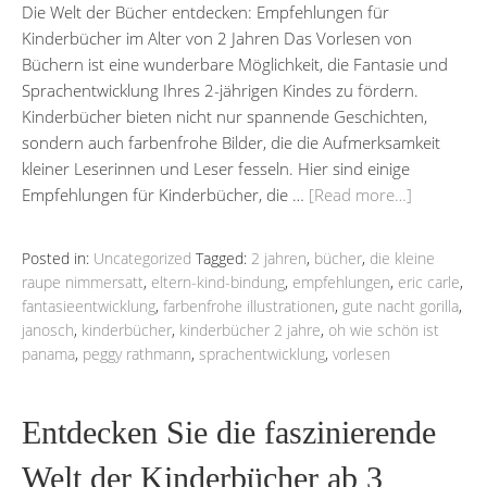
Die Welt der Bücher entdecken: Empfehlungen für
Kinderbücher im Alter von 2 Jahren Das Vorlesen von
Büchern ist eine wunderbare Möglichkeit, die Fantasie und
Sprachentwicklung Ihres 2-jährigen Kindes zu fördern.
Kinderbücher bieten nicht nur spannende Geschichten,
sondern auch farbenfrohe Bilder, die die Aufmerksamkeit
kleiner Leserinnen und Leser fesseln. Hier sind einige
Empfehlungen für Kinderbücher, die …
[Read more…]
Posted in:
Uncategorized
Tagged:
2 jahren
,
bücher
,
die kleine
raupe nimmersatt
,
eltern-kind-bindung
,
empfehlungen
,
eric carle
,
fantasieentwicklung
,
farbenfrohe illustrationen
,
gute nacht gorilla
,
janosch
,
kinderbücher
,
kinderbücher 2 jahre
,
oh wie schön ist
panama
,
peggy rathmann
,
sprachentwicklung
,
vorlesen
Entdecken Sie die faszinierende
Welt der Kinderbücher ab 3