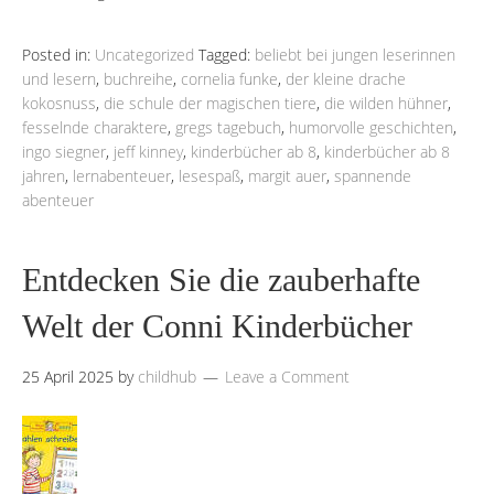
Posted in:
Uncategorized
Tagged:
beliebt bei jungen leserinnen
und lesern
,
buchreihe
,
cornelia funke
,
der kleine drache
kokosnuss
,
die schule der magischen tiere
,
die wilden hühner
,
fesselnde charaktere
,
gregs tagebuch
,
humorvolle geschichten
,
ingo siegner
,
jeff kinney
,
kinderbücher ab 8
,
kinderbücher ab 8
jahren
,
lernabenteuer
,
lesespaß
,
margit auer
,
spannende
abenteuer
Entdecken Sie die zauberhafte
Welt der Conni Kinderbücher
25 April 2025
by
childhub
Leave a Comment