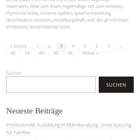
materialien
,
liebe zum lesen
,
regelmäßige zeit zum vorlesen
,
rhymische texte
,
sicheres spielen
,
sprachentwicklung
,
verschiedene texturen
,
vorstellungskraft
,
welt der geschichten
entdecken
,
wiederholende texte
« Zurück
1
2
3
4
5
6
7
…
42
43
44
45
46
Weiter »
Suchen
SUCHEN
Neueste Beiträge
Professionelle Ausbildung in Elternberatung: Unterstützung
für Familien