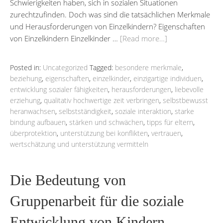
Schwierigkeiten haben, sich in sozialen Situationen
zurechtzufinden. Doch was sind die tatsächlichen Merkmale
und Herausforderungen von Einzelkindern? Eigenschaften
von Einzelkindern Einzelkinder …
[Read more…]
Posted in:
Uncategorized
Tagged:
besondere merkmale
,
beziehung
,
eigenschaften
,
einzelkinder
,
einzigartige individuen
,
entwicklung sozialer fähigkeiten
,
herausforderungen
,
liebevolle
erziehung
,
qualitativ hochwertige zeit verbringen
,
selbstbewusst
heranwachsen
,
selbstständigkeit
,
soziale interaktion
,
starke
bindung aufbauen
,
stärken und schwächen
,
tipps für eltern
,
überprotektion
,
unterstützung bei konflikten
,
vertrauen
,
wertschätzung und unterstützung vermitteln
Die Bedeutung von
Gruppenarbeit für die soziale
Entwicklung von Kindern