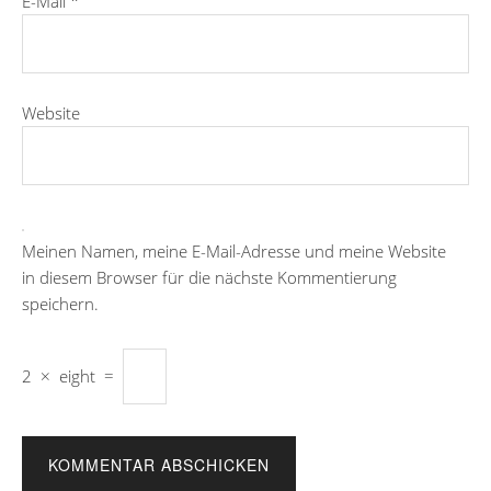
E-Mail
*
Website
Meinen Namen, meine E-Mail-Adresse und meine Website
in diesem Browser für die nächste Kommentierung
speichern.
2
×
eight
=