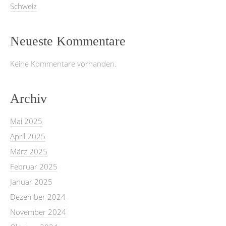
Schweiz
Neueste Kommentare
Keine Kommentare vorhanden.
Archiv
Mai 2025
April 2025
März 2025
Februar 2025
Januar 2025
Dezember 2024
November 2024