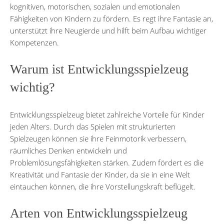
kognitiven, motorischen, sozialen und emotionalen
Fähigkeiten von Kindern zu fördern. Es regt ihre Fantasie an,
unterstützt ihre Neugierde und hilft beim Aufbau wichtiger
Kompetenzen.
Warum ist Entwicklungsspielzeug
wichtig?
Entwicklungsspielzeug bietet zahlreiche Vorteile für Kinder
jeden Alters. Durch das Spielen mit strukturierten
Spielzeugen können sie ihre Feinmotorik verbessern,
räumliches Denken entwickeln und
Problemlösungsfähigkeiten stärken. Zudem fördert es die
Kreativität und Fantasie der Kinder, da sie in eine Welt
eintauchen können, die ihre Vorstellungskraft beflügelt.
Arten von Entwicklungsspielzeug