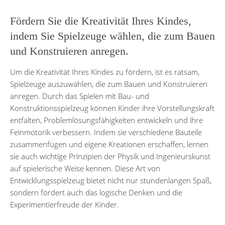
Fördern Sie die Kreativität Ihres Kindes,
indem Sie Spielzeuge wählen, die zum Bauen
und Konstruieren anregen.
Um die Kreativität Ihres Kindes zu fördern, ist es ratsam,
Spielzeuge auszuwählen, die zum Bauen und Konstruieren
anregen. Durch das Spielen mit Bau- und
Konstruktionsspielzeug können Kinder ihre Vorstellungskraft
entfalten, Problemlösungsfähigkeiten entwickeln und ihre
Feinmotorik verbessern. Indem sie verschiedene Bauteile
zusammenfügen und eigene Kreationen erschaffen, lernen
sie auch wichtige Prinzipien der Physik und Ingenieurskunst
auf spielerische Weise kennen. Diese Art von
Entwicklungsspielzeug bietet nicht nur stundenlangen Spaß,
sondern fördert auch das logische Denken und die
Experimentierfreude der Kinder.