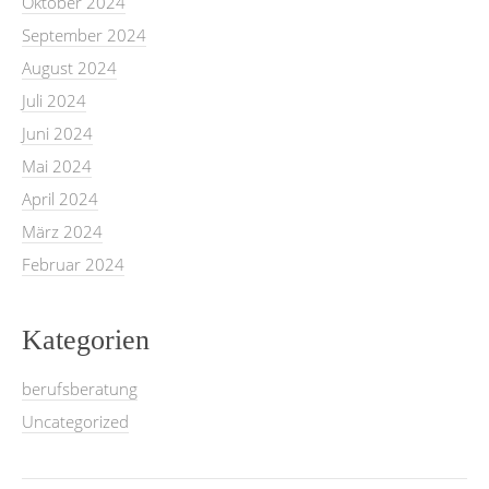
Oktober 2024
September 2024
August 2024
Juli 2024
Juni 2024
Mai 2024
April 2024
März 2024
Februar 2024
Kategorien
berufsberatung
Uncategorized