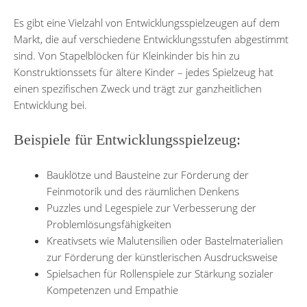
Es gibt eine Vielzahl von Entwicklungsspielzeugen auf dem
Markt, die auf verschiedene Entwicklungsstufen abgestimmt
sind. Von Stapelblöcken für Kleinkinder bis hin zu
Konstruktionssets für ältere Kinder – jedes Spielzeug hat
einen spezifischen Zweck und trägt zur ganzheitlichen
Entwicklung bei.
Beispiele für Entwicklungsspielzeug:
Bauklötze und Bausteine zur Förderung der
Feinmotorik und des räumlichen Denkens
Puzzles und Legespiele zur Verbesserung der
Problemlösungsfähigkeiten
Kreativsets wie Malutensilien oder Bastelmaterialien
zur Förderung der künstlerischen Ausdrucksweise
Spielsachen für Rollenspiele zur Stärkung sozialer
Kompetenzen und Empathie