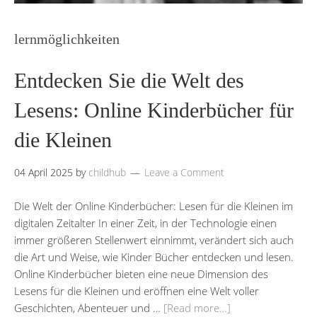
lernmöglichkeiten
Entdecken Sie die Welt des
Lesens: Online Kinderbücher für
die Kleinen
04 April 2025
by
childhub
Leave a Comment
Die Welt der Online Kinderbücher: Lesen für die Kleinen im
digitalen Zeitalter In einer Zeit, in der Technologie einen
immer größeren Stellenwert einnimmt, verändert sich auch
die Art und Weise, wie Kinder Bücher entdecken und lesen.
Online Kinderbücher bieten eine neue Dimension des
Lesens für die Kleinen und eröffnen eine Welt voller
Geschichten, Abenteuer und …
[Read more…]