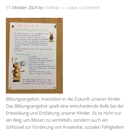
11 Oktober 2024
by
childhub
Leave a Comment
Bildungsangebot: Investition in die Zukunft unserer Kinder
Das Bildungsangebot spielt eine entscheidende Rolle bei der
Entwicklung und Entfaltung unserer Kinder. Es ist nicht nur
ein Weg, um Wissen zu vermitteln, sondern auch ein
Schlüssel zur Förderung von Kreativität, sozialen Fähigkeiten