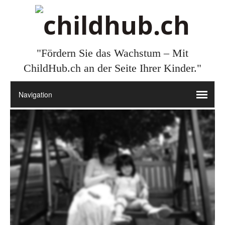
"Fördern Sie das Wachstum – Mit
ChildHub.ch an der Seite Ihrer Kinder."