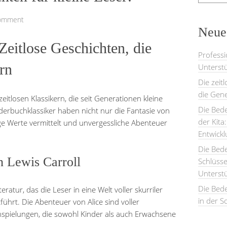
Comment
Neues
Zeitlose Geschichten, die
Professi
rn
Unterstü
Die zeit
die Gene
 zeitlosen Klassikern, die seit Generationen kleine
Die Bede
erbuchklassiker haben nicht nur die Fantasie von
der Kita
ge Werte vermittelt und unvergessliche Abenteuer
Entwick
Die Bed
 Lewis Carroll
Schlüsse
Unterst
Die Bede
ratur, das die Leser in eine Welt voller skurriler
in der S
führt. Die Abenteuer von Alice sind voller
nspielungen, die sowohl Kinder als auch Erwachsene