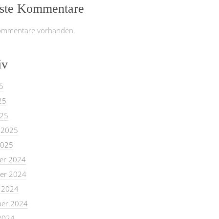
ste Kommentare
ommentare vorhanden.
iv
5
25
025
 2025
2025
er 2024
er 2024
 2024
er 2024
2024