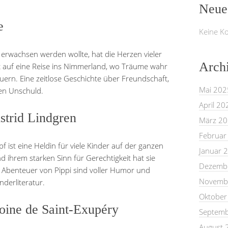
Neue
e
Keine K
 erwachsen werden wollte, hat die Herzen vieler
Arch
t auf eine Reise ins Nimmerland, wo Träume wahr
ern. Eine zeitlose Geschichte über Freundschaft,
Mai 202
hen Unschuld.
April 20
strid Lindgren
März 2
Februar
 ist eine Heldin für viele Kinder auf der ganzen
Januar 
d ihrem starken Sinn für Gerechtigkeit hat sie
Dezemb
e Abenteuer von Pippi sind voller Humor und
Novemb
nderliteratur.
Oktober
toine de Saint-Exupéry
Septemb
August 