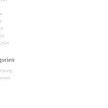
4
24
4
24
024
 2024
gorien
eratung
orized