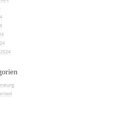
4
24
4
24
024
 2024
gorien
eratung
orized