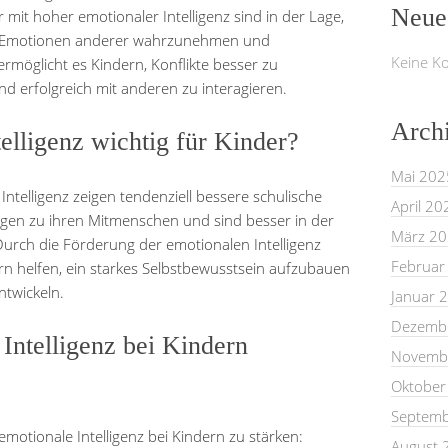
Neue
mit hoher emotionaler Intelligenz sind in der Lage,
ie Emotionen anderer wahrzunehmen und
Keine K
rmöglicht es Kindern, Konflikte besser zu
 erfolgreich mit anderen zu interagieren.
Arch
elligenz wichtig für Kinder?
Mai 202
Intelligenz zeigen tendenziell bessere schulische
April 20
gen zu ihren Mitmenschen und sind besser in der
März 2
 Durch die Förderung der emotionalen Intelligenz
Februar
n helfen, ein starkes Selbstbewusstsein aufzubauen
ntwickeln.
Januar 
Dezemb
Intelligenz bei Kindern
Novemb
Oktober
Septemb
emotionale Intelligenz bei Kindern zu stärken:
August 