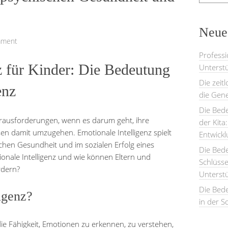
Neues
mment
Professi
z für Kinder: Die Bedeutung
Unterstü
Die zeit
enz
die Gene
Die Bede
erausforderungen, wenn es darum geht, ihre
der Kita
 damit umzugehen. Emotionale Intelligenz spielt
Entwick
schen Gesundheit und im sozialen Erfolg eines
Die Bed
onale Intelligenz und wie können Eltern und
Schlüsse
rdern?
Unterst
Die Bede
ligenz?
in der S
 die Fähigkeit, Emotionen zu erkennen, zu verstehen,