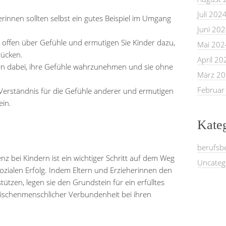
Juli 202
rinnen sollten selbst ein gutes Beispiel im Umgang
Juni 20
 offen über Gefühle und ermutigen Sie Kinder dazu,
Mai 202
rücken.
April 20
rn dabei, ihre Gefühle wahrzunehmen und sie ohne
März 2
Februar
Verständnis für die Gefühle anderer und ermutigen
ein.
Kate
berufsb
nz bei Kindern ist ein wichtiger Schritt auf dem Weg
Uncateg
zialen Erfolg. Indem Eltern und Erzieherinnen den
zen, legen sie den Grundstein für ein erfülltes
wischenmenschlicher Verbundenheit bei ihren