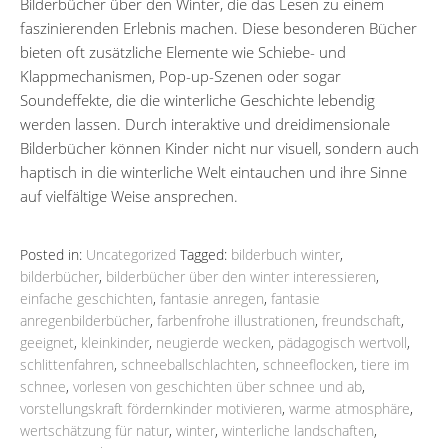
Bilderbücher über den Winter, die das Lesen zu einem
faszinierenden Erlebnis machen. Diese besonderen Bücher
bieten oft zusätzliche Elemente wie Schiebe- und
Klappmechanismen, Pop-up-Szenen oder sogar
Soundeffekte, die die winterliche Geschichte lebendig
werden lassen. Durch interaktive und dreidimensionale
Bilderbücher können Kinder nicht nur visuell, sondern auch
haptisch in die winterliche Welt eintauchen und ihre Sinne
auf vielfältige Weise ansprechen.
Posted in:
Uncategorized
Tagged:
bilderbuch winter
,
bilderbücher
,
bilderbücher über den winter interessieren
,
einfache geschichten
,
fantasie anregen
,
fantasie
anregenbilderbücher
,
farbenfrohe illustrationen
,
freundschaft
,
geeignet
,
kleinkinder
,
neugierde wecken
,
pädagogisch wertvoll
,
schlittenfahren
,
schneeballschlachten
,
schneeflocken
,
tiere im
schnee
,
vorlesen von geschichten über schnee und ab
,
vorstellungskraft fördernkinder motivieren
,
warme atmosphäre
,
wertschätzung für natur
,
winter
,
winterliche landschaften
,