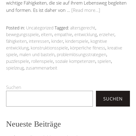
wichtige Fähigkeiten, die sie auf ihrem Lebensweg begleiten
und formen. Es ist daher von …
[Read more…]
Posted in:
Uncategorized
Tagged:
altersgerecht
,
bewegungsspiele
,
eltern
,
empathie
,
entwicklung
,
erzieher
,
fähigkeiten
,
interessen
,
kinder
,
kinderspiele
,
kognitive
entwicklung
,
konstruktionsspiele
,
körperliche fitness
,
kreative
spiele
,
malen und basteln
,
problemlösungsstrategien
,
puzzlespiele
,
rollenspiele
,
soziale kompetenzen
,
spielen
,
spielzeug
,
zusammenarbeit
Suchen
SUCHEN
Neueste Beiträge