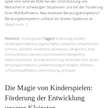
spielt eine zentrale Rolle bei der Unterstützung von
Menschen in schwierigen Situationen und bei der Förderung
ihres Wohlbefindens. Was bedeutet Beratungskompetenz?
Beratungskompetenz umfasst ein breites Spektrum an …
[Read more…]
Posted in:
Uncategorized
Tagged:
bedeutung
,
berater
,
beratungskompetenz
,
eigenschaften
,
empathie
,
empathisches
zuhören
,
fachliche kompetenz
,
fachwissen
,
fähigkeiten
,
klare
kommunikation
,
klienten
,
kommunikationsfähigkeiten
,
lebenssituationen
,
lösungsorientierung
,
merkmale einer guten
beratungskompetenz
,
problemlösungsstrategien
,
reflexion
,
schlüsselqualifikation
,
unterstützung
,
vertrauen
Die Magie von Kinderspielen:
Förderung der Entwicklung
unserer Kleinsten