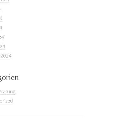
4
24
4
24
024
 2024
gorien
eratung
orized