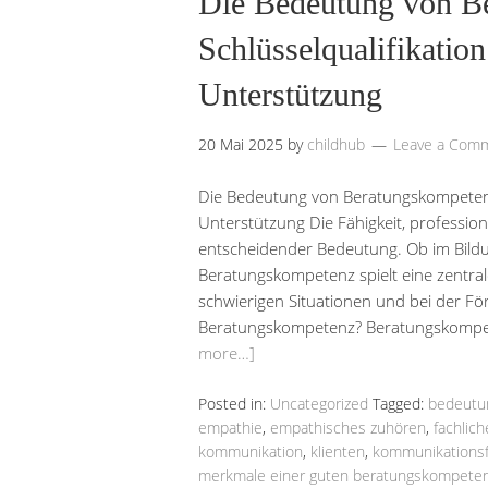
Die Bedeutung von B
Schlüsselqualifikation
Unterstützung
20 Mai 2025
by
childhub
Leave a Com
Die Bedeutung von Beratungskompetenz: 
Unterstützung Die Fähigkeit, profession
entscheidender Bedeutung. Ob im Bildu
Beratungskompetenz spielt eine zentral
schwierigen Situationen und bei der F
Beratungskompetenz? Beratungskompet
more…]
Posted in:
Uncategorized
Tagged:
bedeutu
empathie
,
empathisches zuhören
,
fachlic
kommunikation
,
klienten
,
kommunikationsf
merkmale einer guten beratungskompete