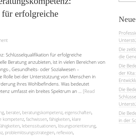
eratungskompetenz:
 für erfolgreiche
Neues
Professi
Unterstü
ment
Die zeit
Schlüsselqualifikation für erfolgreiche
die Gene
elle Beratung anzubieten, ist in vielen Bereichen von
Die Bede
ngs-, Gesundheits- oder Sozialwesen –
der Kita
e Rolle bei der Unterstützung von Menschen in
Entwick
örderung ihres Wohlbefindens. Was bedeutet
Die Bed
enz umfasst ein breites Spektrum an …
[Read
Schlüsse
Unterst
ng
,
berater
,
beratungskompetenz
,
eigenschaften
,
Die Bede
he kompetenz
,
fachwissen
,
fähigkeiten
,
klare
in der S
ähigkeiten
,
lebenssituationen
,
lösungsorientierung
,
nz
,
problemlösungsstrategien
,
reflexion
,