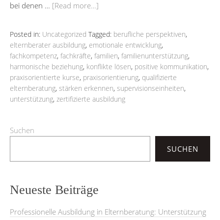
bei denen …
[Read more…]
Posted in:
Uncategorized
Tagged:
berufliche perspektiven
,
elternberater ausbildung
,
emotionale entwicklung
,
fachkompetenz
,
fachkräfte
,
familien
,
familienunterstützung
,
harmonische beziehung
,
konflikte lösen
,
positive kommunikation
,
praxisorientierte kurse
,
praxisorientierung
,
qualifizierte
elternberatung
,
stärken erkennen
,
supervisionseinheiten
,
unterstützung
,
zertifizierte ausbildung
Suchen
SUCHEN
Neueste Beiträge
Professionelle Ausbildung in Elternberatung: Unterstützung