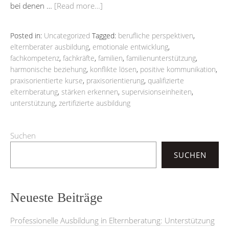
bei denen …
[Read more…]
Posted in:
Uncategorized
Tagged:
berufliche perspektiven
,
elternberater ausbildung
,
emotionale entwicklung
,
fachkompetenz
,
fachkräfte
,
familien
,
familienunterstützung
,
harmonische beziehung
,
konflikte lösen
,
positive kommunikation
,
praxisorientierte kurse
,
praxisorientierung
,
qualifizierte
elternberatung
,
stärken erkennen
,
supervisionseinheiten
,
unterstützung
,
zertifizierte ausbildung
Suchen
SUCHEN
Neueste Beiträge
Professionelle Ausbildung in Elternberatung: Unterstützung