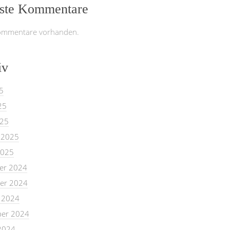
ste Kommentare
ommentare vorhanden.
iv
5
25
025
 2025
2025
er 2024
er 2024
 2024
er 2024
2024