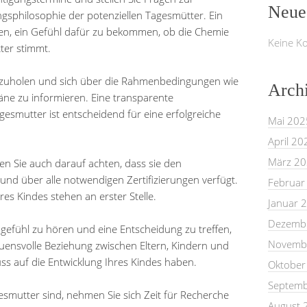
Neue
ngsphilosophie der potenziellen Tagesmütter. Ein
en, ein Gefühl dafür zu bekommen, ob die Chemie
Keine K
ter stimmt.
nzuholen und sich über die Rahmenbedingungen wie
Arch
äne zu informieren. Eine transparente
smutter ist entscheidend für eine erfolgreiche
Mai 202
April 20
März 2
en Sie auch darauf achten, dass sie den
und über alle notwendigen Zertifizierungen verfügt.
Februar
es Kindes stehen an erster Stelle.
Januar 
Dezemb
chgefühl zu hören und eine Entscheidung zu treffen,
Novemb
rauensvolle Beziehung zwischen Eltern, Kindern und
uss auf die Entwicklung Ihres Kindes haben.
Oktober
Septemb
smutter sind, nehmen Sie sich Zeit für Recherche
August 