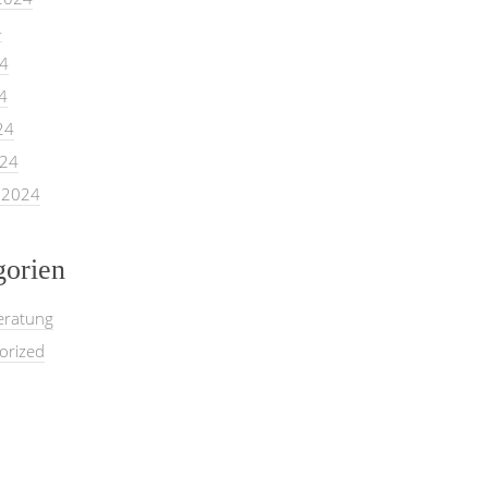
4
24
4
24
024
 2024
gorien
eratung
orized