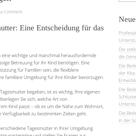
 a Comment
Neues
tter: Eine Entscheidung für das
Professi
Unterstü
Die zeit
n eine wichtige und manchmal herausfordernde
die Gene
ässige Betreuung für ihr Kind benötigen. Eine
Die Bede
tzung für Familien sein, die flexiblere
der Kita
e familiäre Umgebung für ihre Kinder bevorzugen.
Entwick
Die Bed
 Tagesmutter begeben, ist es wichtig, Ihre eigenen
Schlüsse
Überlegen Sie sich, welche Art von
Unterst
em Kind passt – ob es um die Nähe zum Wohnort,
Die Bede
e Verfügbarkeit zu bestimmten Zeiten geht.
in der S
d verschiedene Tagesmütter in Ihrer Umgebung
tigungstermine und stellen Sie Fragen zur