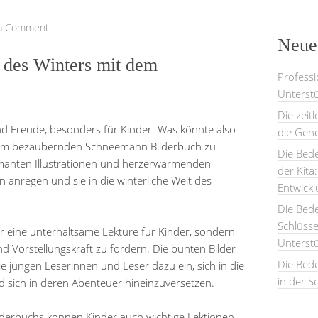
 a Comment
Neues
 des Winters mit dem
Professi
Unterstü
Die zeit
und Freude, besonders für Kinder. Was könnte also
die Gene
 einem bezaubernden Schneemann Bilderbuch zu
Die Bede
armanten Illustrationen und herzerwärmenden
der Kita
n anregen und sie in die winterliche Welt des
Entwick
Die Bed
Schlüsse
r eine unterhaltsame Lektüre für Kinder, sondern
Unterst
und Vorstellungskraft zu fördern. Die bunten Bilder
Die Bede
e jungen Leserinnen und Leser dazu ein, sich in die
in der S
d sich in deren Abenteuer hineinzuversetzen.
derbuchs können Kinder auch wichtige Lektionen