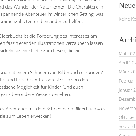
Neue
d das Wunder der Natur lernen. Die Charaktere in
spannende Abenteuer im winterlichen Setting, was
Keine K
 zusammenzuhalten und einander zu helfen.
Bilderbuchs ist die Förderung des Interesses am
Arch
en faszinierenden Illustrationen verzaubern lassen
ickeln sie eine Liebe zum Lesen, die ein
Mai 202
April 20
März 2
land mit einem Schneemann Bilderbuch erkunden?
 Eis und Freude und lassen Sie sich von den
Februar
tastische Möglichkeit für Kinder (und auch
Januar 
f ganz besondere Weise zu erleben.
Dezemb
Novemb
iches Abenteuer mit dem Schneemann Bilderbuch – es
asie zum Leben erwecken!
Oktober
Septemb
August 