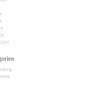
4
24
4
24
024
 2024
gorien
eratung
orized