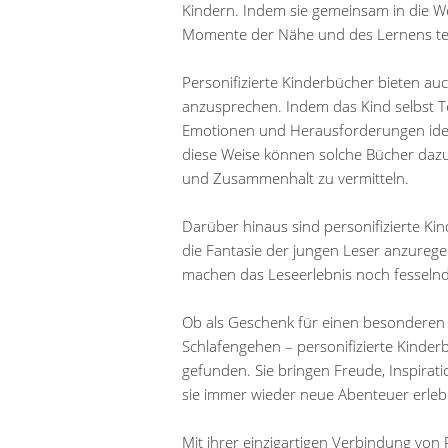
Kindern. Indem sie gemeinsam in die We
Momente der Nähe und des Lernens tei
Personifizierte Kinderbücher bieten au
anzusprechen. Indem das Kind selbst Tei
Emotionen und Herausforderungen ident
diese Weise können solche Bücher dazu
und Zusammenhalt zu vermitteln.
Darüber hinaus sind personifizierte Kin
die Fantasie der jungen Leser anzuregen
machen das Leseerlebnis noch fesselnd
Ob als Geschenk für einen besonderen A
Schlafengehen – personifizierte Kinderb
gefunden. Sie bringen Freude, Inspirat
sie immer wieder neue Abenteuer erleb
Mit ihrer einzigartigen Verbindung von R