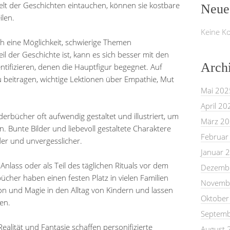
lt der Geschichten eintauchen, können sie kostbare
Neue
len.
Keine K
ch eine Möglichkeit, schwierige Themen
l der Geschichte ist, kann es sich besser mit den
Arch
ifizieren, denen die Hauptfigur begegnet. Auf
 beitragen, wichtige Lektionen über Empathie, Mut
Mai 202
April 20
derbücher oft aufwendig gestaltet und illustriert, um
März 2
. Bunte Bilder und liebevoll gestaltete Charaktere
Februar
er und unvergesslicher.
Januar 
nlass oder als Teil des täglichen Rituals vor dem
Dezemb
ücher haben einen festen Platz in vielen Familien
Novemb
ion und Magie in den Alltag von Kindern und lassen
Oktober
en.
Septemb
ealität und Fantasie schaffen personifizierte
August 