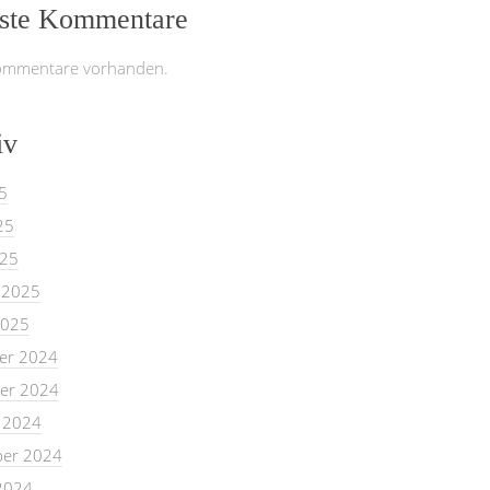
ste Kommentare
ommentare vorhanden.
iv
5
25
025
 2025
2025
er 2024
er 2024
 2024
er 2024
2024