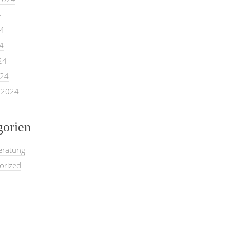
4
24
4
24
024
 2024
gorien
eratung
orized