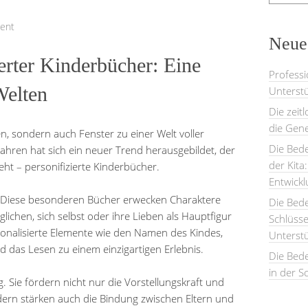
ent
Neues
erter Kinderbücher: Eine
Professi
Welten
Unterstü
Die zeit
die Gene
n, sondern auch Fenster zu einer Welt voller
Die Bede
 Jahren hat sich ein neuer Trend herausgebildet, der
der Kita
eht – personifizierte Kinderbücher.
Entwick
? Diese besonderen Bücher erwecken Charaktere
Die Bed
ichen, sich selbst oder ihre Lieben als Hauptfigur
Schlüsse
sonalisierte Elemente wie den Namen des Kindes,
Unterst
d das Lesen zu einem einzigartigen Erlebnis.
Die Bede
in der S
ig. Sie fördern nicht nur die Vorstellungskraft und
dern stärken auch die Bindung zwischen Eltern und