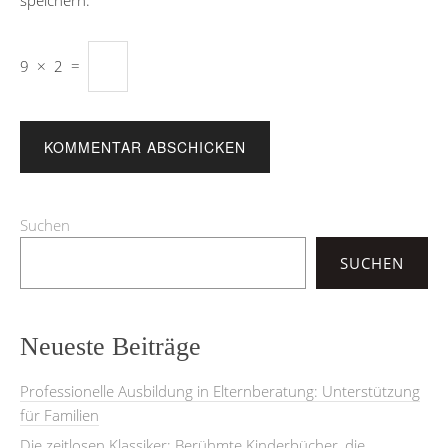
9
×
2
=
Suchen
SUCHEN
Neueste Beiträge
Professionelle Ausbildung in Elternberatung: Unterstützung
für Familien
Die zeitlosen Klassiker: Berühmte Kinderbücher, die