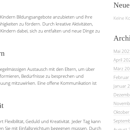
Neue
n Kindern Bildungsangebote anzubieten und ihre
Keine K
higkeiten zu fördern. Durch kreative Aktivitäten,
 Kindern dabei, sich zu entfalten und neue Dinge zu
Arch
Mai 202
rn
April 20
März 2
 regelmässigen Austausch mit den Eltern, um über
nformieren, Bedürfnisse zu besprechen und
Februar
uung mitzuwirken. Eine offene Kommunikation ist
Januar 
Dezemb
Novemb
ät
Oktober
Septemb
 Flexibilität, Geduld und Kreativität. Jeder Tag kann
n Sie mit Einfallsreichtum begegnen müssen. Durch
August 