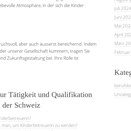
iebevolle Atmosphäre, in der sich die Kinder
Juli 202
Juni 20
Mai 202
April 20
März 2
pruchsvoll, aber auch äusserst bereichernd. Indem
lieder unserer Gesellschaft kümmern, tragen Sie
Februar
nd Zukunftsgestaltung bei. Ihre Rolle ist
Kate
berufsb
ur Tätigkeit und Qualifikation
Uncateg
n der Schweiz
inderbetreuerin?
gt man, um Kinderbetreuerin zu werden?