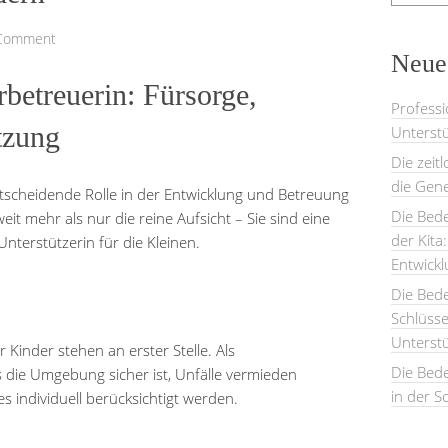
 Comment
Neues
rbetreuerin: Fürsorge,
Professi
tzung
Unterstü
Die zeit
die Gene
entscheidende Rolle in der Entwicklung und Betreuung
Die Bede
t mehr als nur die reine Aufsicht – Sie sind eine
der Kita
nterstützerin für die Kleinen.
Entwick
Die Bed
Schlüsse
Unterst
Kinder stehen an erster Stelle. Als
Die Bede
s die Umgebung sicher ist, Unfälle vermieden
in der S
 individuell berücksichtigt werden.