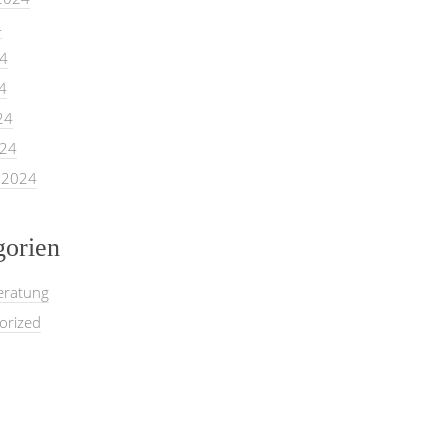
4
24
4
24
024
 2024
gorien
eratung
orized