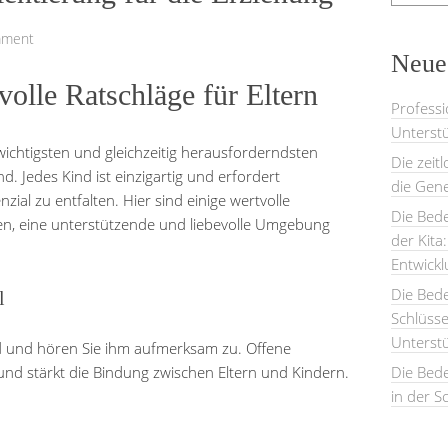
mment
Neues
volle Ratschläge für Eltern
Professi
Unterstü
wichtigsten und gleichzeitig herausforderndsten
Die zeit
nd. Jedes Kind ist einzigartig und erfordert
die Gene
nzial zu entfalten. Hier sind einige wertvolle
Die Bede
nen, eine unterstützende und liebevolle Umgebung
der Kita
Entwick
Die Bed
l
Schlüsse
Unterst
d und hören Sie ihm aufmerksam zu. Offene
nd stärkt die Bindung zwischen Eltern und Kindern.
Die Bede
in der S