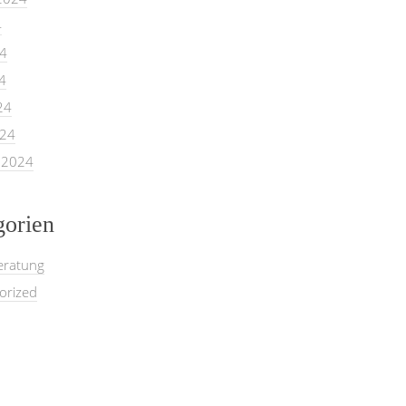
4
24
4
24
024
 2024
gorien
eratung
orized