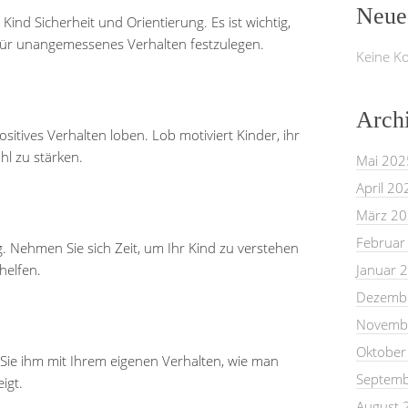
Neue
nd Sicherheit und Orientierung. Es ist wichtig,
für unangemessenes Verhalten festzulegen.
Keine K
Arch
ositives Verhalten loben. Lob motiviert Kinder, ihr
hl zu stärken.
Mai 202
April 20
März 2
Februar
g. Nehmen Sie sich Zeit, um Ihr Kind zu verstehen
helfen.
Januar 
Dezemb
Novemb
Oktober
en Sie ihm mit Ihrem eigenen Verhalten, wie man
Septemb
igt.
August 