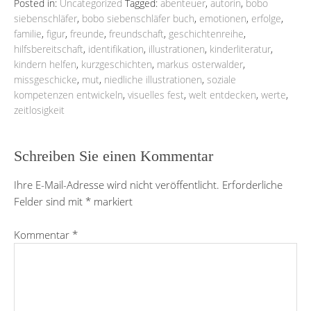
Posted in:
Uncategorized
Tagged:
abenteuer
,
autorin
,
bobo
siebenschläfer
,
bobo siebenschläfer buch
,
emotionen
,
erfolge
,
familie
,
figur
,
freunde
,
freundschaft
,
geschichtenreihe
,
hilfsbereitschaft
,
identifikation
,
illustrationen
,
kinderliteratur
,
kindern helfen
,
kurzgeschichten
,
markus osterwalder
,
missgeschicke
,
mut
,
niedliche illustrationen
,
soziale
kompetenzen entwickeln
,
visuelles fest
,
welt entdecken
,
werte
,
zeitlosigkeit
Schreiben Sie einen Kommentar
Ihre E-Mail-Adresse wird nicht veröffentlicht.
Erforderliche
Felder sind mit
*
markiert
Kommentar
*