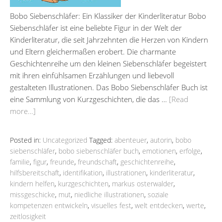
Bobo Siebenschläfer: Ein Klassiker der Kinderliteratur Bobo
Siebenschläfer ist eine beliebte Figur in der Welt der
Kinderliteratur, die seit Jahrzehnten die Herzen von Kindern
und Eltern gleichermaßen erobert. Die charmante
Geschichtenreihe um den kleinen Siebenschläfer begeistert
mit ihren einfühlsamen Erzählungen und liebevoll
gestalteten Illustrationen. Das Bobo Siebenschläfer Buch ist
eine Sammlung von Kurzgeschichten, die das …
[Read
more…]
Posted in:
Uncategorized
Tagged:
abenteuer
,
autorin
,
bobo
siebenschläfer
,
bobo siebenschläfer buch
,
emotionen
,
erfolge
,
familie
,
figur
,
freunde
,
freundschaft
,
geschichtenreihe
,
hilfsbereitschaft
,
identifikation
,
illustrationen
,
kinderliteratur
,
kindern helfen
,
kurzgeschichten
,
markus osterwalder
,
missgeschicke
,
mut
,
niedliche illustrationen
,
soziale
kompetenzen entwickeln
,
visuelles fest
,
welt entdecken
,
werte
,
zeitlosigkeit