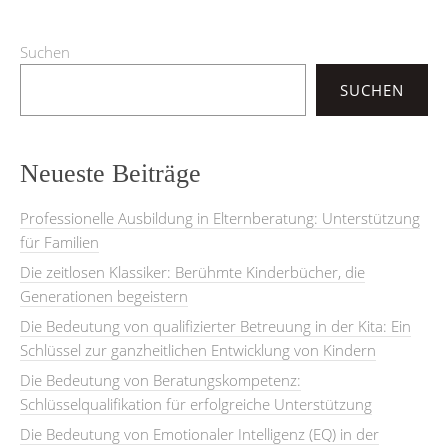
Suchen
SUCHEN
Neueste Beiträge
Professionelle Ausbildung in Elternberatung: Unterstützung
für Familien
Die zeitlosen Klassiker: Berühmte Kinderbücher, die
Generationen begeistern
Die Bedeutung von qualifizierter Betreuung in der Kita: Ein
Schlüssel zur ganzheitlichen Entwicklung von Kindern
Die Bedeutung von Beratungskompetenz:
Schlüsselqualifikation für erfolgreiche Unterstützung
Die Bedeutung von Emotionaler Intelligenz (EQ) in der